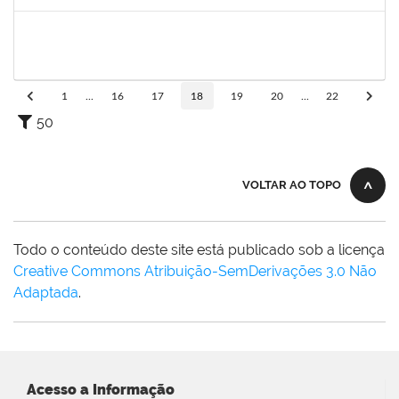
Concluído
2072268
Jânia Betânia alves da Silva
Docente
23007.00013023/2019-75
20/09/2019
19/12/2019
Concluído
1
...
16
17
18
19
20
...
22
50
VOLTAR AO TOPO
Todo o conteúdo deste site está publicado sob a licença
Creative Commons Atribuição-SemDerivações 3.0 Não
Adaptada
.
Acesso a Informação