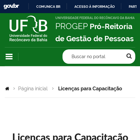
COMUNICA BR
ACESSO À INFORMAÇÃO
PARTI
IR
UNIVERSIDADE FEDERAL DO RECÔNCAVO DA BAHIA
PROGEP
Pró-Reitoria
PARA
O
de Gestão de Pessoas
CONTEÚDO
Buscar no portal
Página inicial
Licenças para Capacitação
Licenças para Capacitação