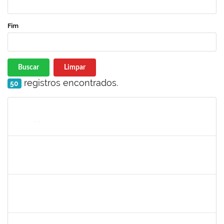
Fim
Buscar
Limpar
registros encontrados.
50
Matrícula
Nome
Cargo
Processo
Início
Fim
Status
1690372
Leandro Moura da Silva Bom Conselho
Técnico
23007.00017099/2019-21
06/01/2020
05/04/2020
Concluído
1984868
Edson Conceição Silva
Técnico
23007.00024122/2019-35
06/01/2020
04/02/2020
Concluído