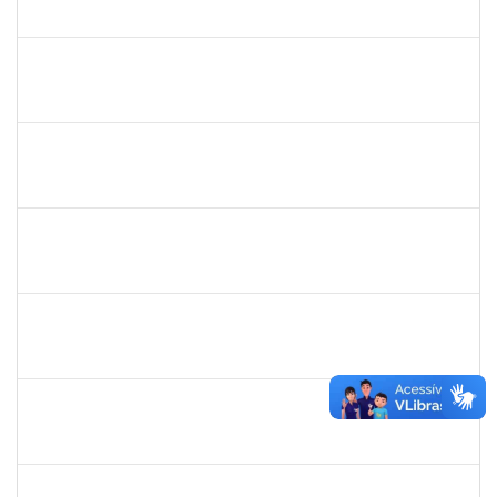
23007.00015326/2019-71
02/12/2019
01/03/2020
Concluído
1871195
Verônica Ribeiro Viana
Técnico
23007.00022113/2019-95
02/12/2019
31/12/2019
Concluído
1887545
Carolina Yamamoto Santos Martins
Docente
23007.00022218/2019-33
02/12/2019
01/02/2020
Concluído
1477484
Claudio Antonio Faria Vargas
Técnico
23007.00024322/2019-67
02/12/2019
31/12/2019
Concluído
1744760
Francis Valter Pepe Franca
Docente
23007.00017949/2019-60
01/12/2019
30/01/2020
Concluído
1343648
Patricia Figueiredo Marques
Docente
23007.00015584/2019-89
30/11/2019
29/02/2020
Concluído
1026881