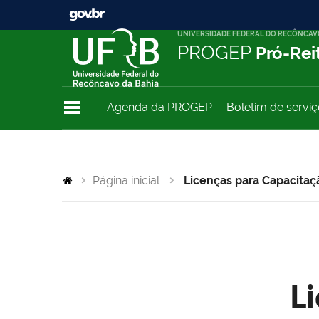
UNIVERSIDADE FEDERAL DO RECÔNCAV
PROGEP
Pró-Rei
Agenda da PROGEP
Boletim de servi
Página inicial
Licenças para Capacitaç
L