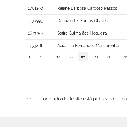
1754290
Rejane Barbosa Cardoso Passos
1730995
Danuza dos Santos Chaves
1673759
Safira Guimarães Nogueira
1753216
Acidailza Fernandes Mascarenhas
1
...
87
88
89
90
91
...
1
Todo o conteúdo deste site está publicado sob a