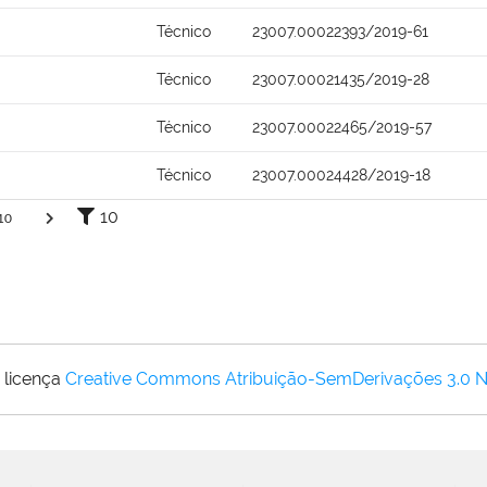
Técnico
23007.00022393/2019-61
Técnico
23007.00021435/2019-28
Técnico
23007.00022465/2019-57
Técnico
23007.00024428/2019-18
10
10
 licença
Creative Commons Atribuição-SemDerivações 3.0 