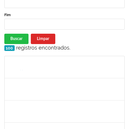
Fim
Buscar
Limpar
registros encontrados.
100
Matrícula
Nome
Cargo
Processo
Início
Fim
Status
1735813
Marcel Teles de Oliveira Pedreira
Técnico
23007.00015326/2019-71
02/12/2019
01/03/2020
Concluído
1871195
Verônica Ribeiro Viana
Técnico
23007.00022113/2019-95
02/12/2019
31/12/2019
Concluído