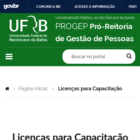
COMUNICA BR
ACESSO À INFORMAÇÃO
PARTI
IR
UNIVERSIDADE FEDERAL DO RECÔNCAVO DA BAHIA
PROGEP
Pró-Reitoria
PARA
O
de Gestão de Pessoas
CONTEÚDO
Buscar no portal
Página inicial
Licenças para Capacitação
Licenças para Capacitação