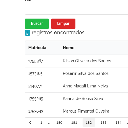
Buscar
Limpar
registros encontrados.
5
Matrícula
Nome
1755387
Kilson Oliveira dos Santos
1573165
Rosenir Silva dos Santos
2140774
Anne Magali Lima Neiva
1755265
Karina de Sousa Silva
1753043
Marcus Pimentel Oliveira
1
...
180
181
182
183
184
.