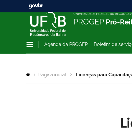
UNIVERSIDADE FEDERAL DO RECÔNCAV
PROGEP
Pró-Rei
Agenda da PROGEP
Boletim de servi
Página inicial
Licenças para Capacitaç
L