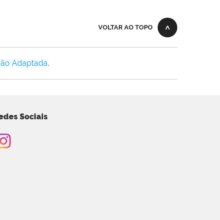
VOLTAR AO TOPO
Não Adaptada
.
edes Sociais