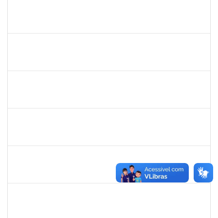
1757479
Suzana Moura Maia
Docente
23007.00020836/2019-02
15/10/2019
14/01/2020
Concluído
1761324
Wilson Jesus de Oliveira Junior
Técnico
23007.004273/2019-33
14/10/2019
12/01/2020
Concluído
1673939
Diogo Valença de Azevedo Costa
Docente
23007.00011289/2019-42
01/10/2019
30/11/2019
Concluído
1574089
Jose Raimundo Paim de Almeida
Técnico
23007.00016636/2019-09
01/10/2019
30/12/2019
Concluído
1716012
Antonio Pedro Moura de Oliveira
Docente
23007.00006625/2019-64
01/10/2019
31/12/2019
Concluído
1978502
Fábio Andrade Gomes
Técnico
23007.00014365/2019-22
23/09/2019
21/12/2019
Concluído