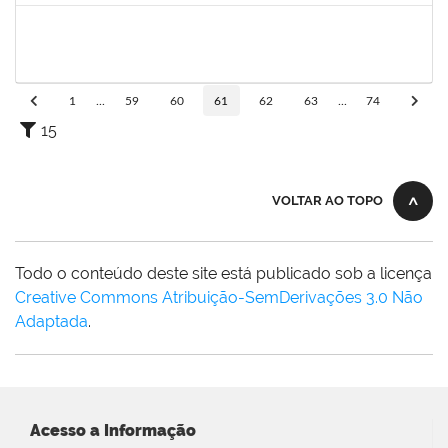
2072268
Jânia Betânia alves da Silva
Docente
23007.00013023/2019-75
20/09/2019
19/12/2019
Concluído
1
...
59
60
61
62
63
...
74
15
VOLTAR AO TOPO
Todo o conteúdo deste site está publicado sob a licença
Creative Commons Atribuição-SemDerivações 3.0 Não
Adaptada
.
Acesso a Informação