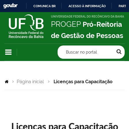
COMUNICA BR
ACESSO À INFORMAÇÃO
PARTI
IR
UNIVERSIDADE FEDERAL DO RECÔNCAVO DA BAHIA
PROGEP
Pró-Reitoria
PARA
O
de Gestão de Pessoas
CONTEÚDO
Buscar no portal
Página inicial
Licenças para Capacitação
Licenças para Capacitação