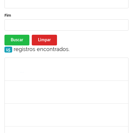
Fim
Buscar
Limpar
registros encontrados.
15
Matrícula
Nome
Cargo
Processo
Início
Fim
Status
1755265
Karina de Sousa Silva
Técnico
23007.00010003/2019-38
04/11/2019
18/12/2019
Concluído
1753043
Marcus Pimentel Oliveira
Técnico
23007.00020120/2019-31
04/11/2019
04/12/2019
Concluído