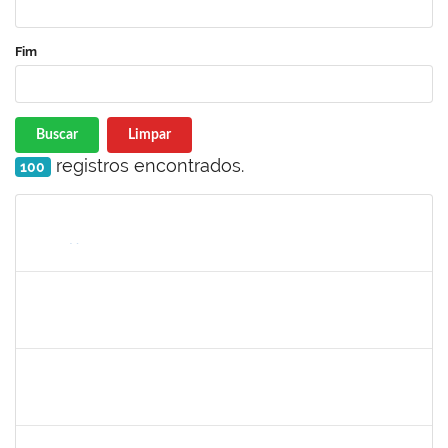
Fim
Buscar
Limpar
registros encontrados.
100
Matrícula
Nome
Cargo
Processo
Início
Fim
Status
1367883
Margarete Costa Helioterio
Docente
23007.00012552/2019-85
29/10/2019
28/01/2020
Concluído
1753167
João Paulo dos Santos Alves
Técnico
23007.00022198/2019-88
28/10/2019
25/01/2020
Concluído