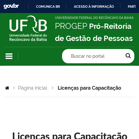
COMUNICA BR
ACESSO À INFORMAÇÃO
PARTI
IR
UNIVERSIDADE FEDERAL DO RECÔNCAVO DA BAHIA
PROGEP
Pró-Reitoria
PARA
O
de Gestão de Pessoas
CONTEÚDO
Buscar no portal
Página inicial
Licenças para Capacitação
Licenças para Capacitação