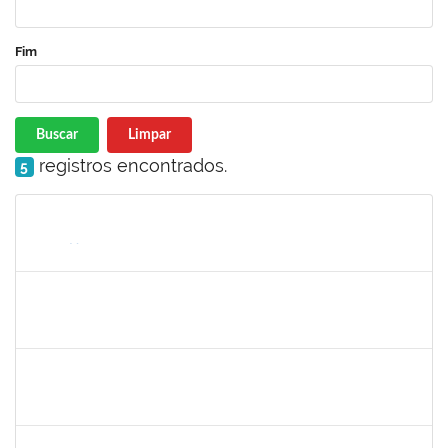
Fim
Buscar
Limpar
registros encontrados.
5
Matrícula
Nome
Cargo
Processo
Início
Fim
Status
1367883
Margarete Costa Helioterio
Docente
23007.00012552/2019-85
29/10/2019
28/01/2020
Concluído
1753167
João Paulo dos Santos Alves
Técnico
23007.00022198/2019-88
28/10/2019
25/01/2020
Concluído