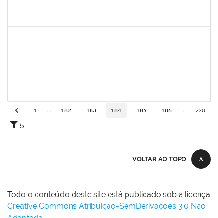
1755814
Bianca Caroline Souza de Lima
Técnico
23007.00017170/2019-44
15/10/2019
14/01/2020
Concluído
1757479
Suzana Moura Maia
Docente
23007.00020836/2019-02
15/10/2019
14/01/2020
Concluído
1761324
Wilson Jesus de Oliveira Junior
Técnico
23007.004273/2019-33
14/10/2019
12/01/2020
Concluído
1
...
182
183
184
185
186
...
220
5
VOLTAR AO TOPO
Todo o conteúdo deste site está publicado sob a licença
Creative Commons Atribuição-SemDerivações 3.0 Não
Adaptada
.