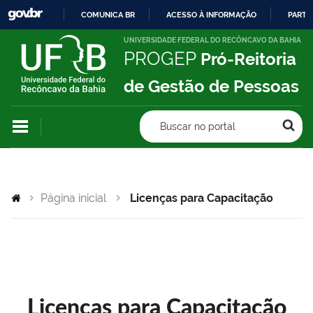
COMUNICA BR
ACESSO À INFORMAÇÃO
PARTI
IR
UNIVERSIDADE FEDERAL DO RECÔNCAVO DA BAHIA
PROGEP
Pró-Reitoria
PARA
O
de Gestão de Pessoas
CONTEÚDO
Buscar no portal
Página inicial
Licenças para Capacitação
Licenças para Capacitação