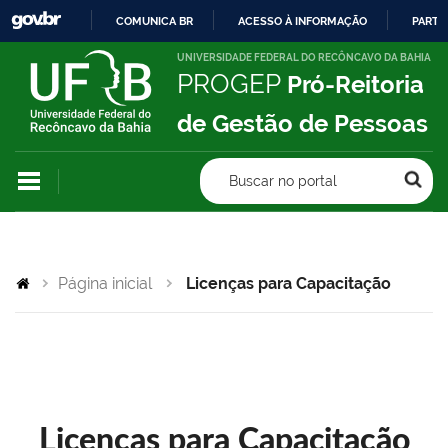
COMUNICA BR
ACESSO À INFORMAÇÃO
PARTI
IR
UNIVERSIDADE FEDERAL DO RECÔNCAVO DA BAHIA
PROGEP
Pró-Reitoria
PARA
O
de Gestão de Pessoas
CONTEÚDO
Buscar no portal
Página inicial
Licenças para Capacitação
Licenças para Capacitação