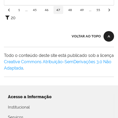
30/11/2019
Concluído
1
...
45
46
47
48
49
...
55
20
VOLTAR AO TOPO
Todo o conteúdo deste site está publicado sob a licença
Creative Commons Atribuição-SemDerivações 3.0 Não
Adaptada
.
Acesso a Informação
Institucional
Serviços