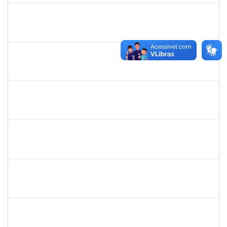
1847336
Jamile Machado da França Saturnino
Técnico
23007.00012163/2019-15
02/09/2019
01/12/2019
Concluído
2877301
Maria Aparecida Pereira da Silva
Técnico
23007.00013869/2019-28
02/09/2019
01/12/2019
Concluído
1730945
Paulo José Conceição Santana
Técnico
23007.00012294/2019-67
01/09/2019
20/10/2019
Concluído
1673939
Diogo Valença de Azevedo Costa
Docente
23007.00011289/2019-42
01/09/2019
30/09/2019
Concluído
1556997
Rita de Cássia Silva Doria
Docente
23007.00011318/2019-35
01/09/2019
30/11/2019
Concluído
1719181
Rosa Alencar Santana de Almeida
Docente
23007.00012880/2019-56
01/09/2019