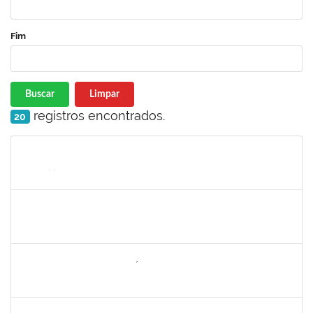
Fim
Buscar
Limpar
registros encontrados.
20
Matrícula
Nome
Cargo
Processo
Início
Fim
Status
1752965
Danilo Maia de Santana
Técnico
23007.00019971/2019-77
16/09/2019
16/10/2019
Concluído
1742199
Heleni Duarte Dantas de Ávila
Docente
23007.00016198/2019-98
16/09/2019
15/12/2019
Concluído