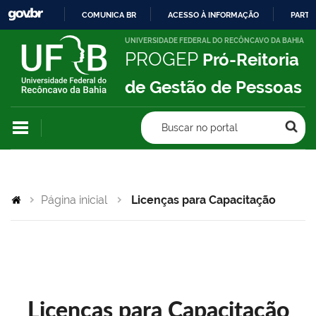
COMUNICA BR
ACESSO À INFORMAÇÃO
PARTI
IR
UNIVERSIDADE FEDERAL DO RECÔNCAVO DA BAHIA
PROGEP
Pró-Reitoria
PARA
O
de Gestão de Pessoas
CONTEÚDO
Buscar no portal
Página inicial
Licenças para Capacitação
Licenças para Capacitação