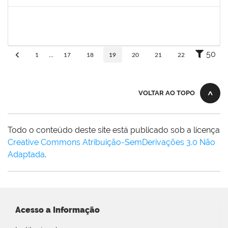
Concluído
1424176
Andre Mario Mendes da Silva
Docente
23007.00013342/2019-95
26/07/2019
24/08/2019
Concluído
50
1
...
17
18
19
20
21
22
VOLTAR AO TOPO
Todo o conteúdo deste site está publicado sob a licença
Creative Commons Atribuição-SemDerivações 3.0 Não
Adaptada
.
Acesso a Informação