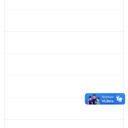
23007.00017511/2019-52
19/08/2019
18/11/2019
Concluído
1753026
Osman de Souza Lemos
Técnico
23007.00019048/2019-69
16/08/2019
15/11/2019
Concluído
1647923
José Sérgio Santos da Silva
Técnico
23007.00009373/2019-73
13/08/2019
12/11/2019
Concluído
1754170
François Santos de Brito
Técnico
23007.00018577/2019-79
12/08/2019
11/10/2019
Concluído
1761266
Joel Carlos Coutinho da Silva Filho
Técnico
23007.00002833/2019-16
06/08/2019
04/10/2019
Concluído
1753005
Jadmilson da Cruz Dias
Técnico
23007.00001609/2019-84
05/08/2019
02/11/2019
Concluído
1557623