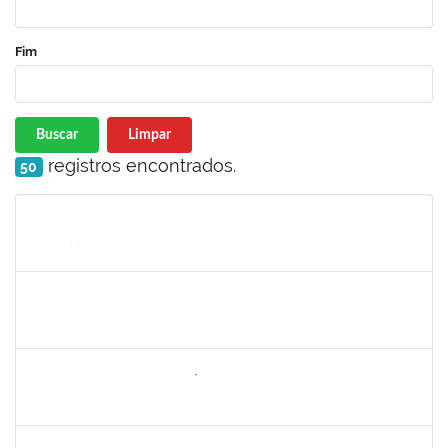
Fim
Buscar
Limpar
registros encontrados.
50
Matrícula
Nome
Cargo
Processo
Início
Fim
Status
1752965
Danilo Maia de Santana
Técnico
23007.00019971/2019-77
16/09/2019
16/10/2019
Concluído
1742199
Heleni Duarte Dantas de Ávila
Docente
23007.00016198/2019-98
16/09/2019
15/12/2019
Concluído