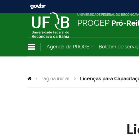
UNIVERSIDADE FEDERAL DO RECÔNCAV
PROGEP
Pró-Rei
Agenda da PROGEP
Boletim de servi
Página inicial
Licenças para Capacitaç
L