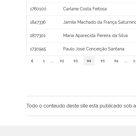
1760100
Carlane Costa Feitosa
1847336
Jamile Machado da França Saturnin
2877301
Maria Aparecida Pereira da Silva
1730945
Paulo José Conceição Santana
1
...
92
93
94
95
96
...
1
Todo o conteúdo deste site está publicado sob a