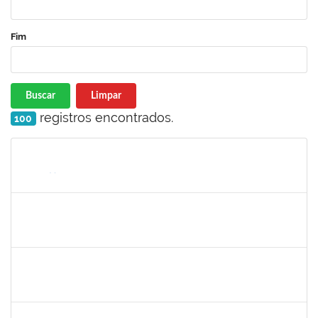
Fim
Buscar
Limpar
registros encontrados.
100
Matrícula
Nome
Cargo
Processo
Início
Fim
Status
1757286
Icaro Barreto Souza
Técnico
23007.00019979/2019-55
09/09/2019
08/12/2019
Concluído
1753650
Maria Regina Cunha Cavalcante
Técnico
23007.00020008/2019-48
09/09/2019
08/12/2019
Concluído