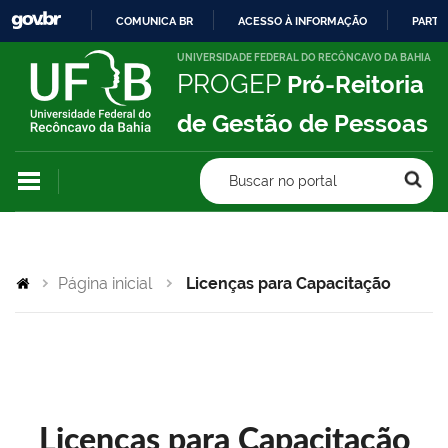
COMUNICA BR
ACESSO À INFORMAÇÃO
PARTI
IR
UNIVERSIDADE FEDERAL DO RECÔNCAVO DA BAHIA
PROGEP
Pró-Reitoria
PARA
O
de Gestão de Pessoas
CONTEÚDO
Buscar no portal
Página inicial
Licenças para Capacitação
Licenças para Capacitação