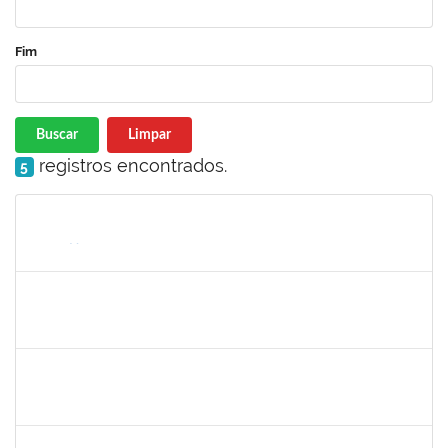
Fim
Buscar
Limpar
registros encontrados.
5
Matrícula
Nome
Cargo
Processo
Início
Fim
Status
1757286
Icaro Barreto Souza
Técnico
23007.00019979/2019-55
09/09/2019
08/12/2019
Concluído
1753650
Maria Regina Cunha Cavalcante
Técnico
23007.00020008/2019-48
09/09/2019
08/12/2019
Concluído