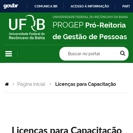
COMUNICA BR
ACESSO À INFORMAÇÃO
PARTI
IR
UNIVERSIDADE FEDERAL DO RECÔNCAVO DA BAHIA
PROGEP
Pró-Reitoria
PARA
O
de Gestão de Pessoas
CONTEÚDO
Buscar no portal
Página inicial
Licenças para Capacitação
Licenças para Capacitação