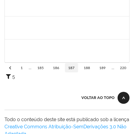
1196700
Sergio Augusto Franco Fernandes
Docente
23007.00016325/2019-64
06/09/2019
05/12/2019
Concluído
287016
Rildo José Santos Conceição
Técnico
23007.00018905/2019-50
05/09/2019
04/11/2019
Concluído
1717322
Cintia Armond
Docente
23007.00011909/2019-83
03/09/2019
03/12/2019
Concluído
1
...
185
186
187
188
189
...
220
5
VOLTAR AO TOPO
Todo o conteúdo deste site está publicado sob a licença
Creative Commons Atribuição-SemDerivações 3.0 Não
Adaptada
.