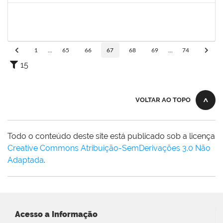
1873900
José Francisco Coutinho
Técnico
23007.00005909/2019-93
21/05/2019
19/06/2019
Concluído
1
...
65
66
67
68
69
...
74
15
VOLTAR AO TOPO
Todo o conteúdo deste site está publicado sob a licença
Creative Commons Atribuição-SemDerivações 3.0 Não
Adaptada
.
Acesso a Informação