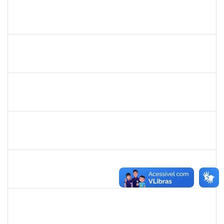
1645758
Lúcia Maria Aquino de Queiroz
Docente
23007.0007808/2019-36
03/06/2019
02/09/2019
Concluído
1716504
Amaranta Emilia Cesar dos Santos
Docente
23007.00031476/2018-39
01/06/2019
30/11/-0001
Concluído
1299507
Ana Cristina Fermino Soares
Docente
23007.00002837/2019-05
30/05/2019
29/08/2019
Concluído
1717024
Nilson Antonio Ferreira Roseira
Docente
23007.003851/2019-78
28/05/2019
27/07/2019
Concluído
1527893
Rita de Cácia Santos Chagas
Docente
23007.003763/2019-29
28/05/2019
27/07/2019
Concluído
2652407
João Maurício Dantas Batista
Técnico
23007.00009173/2019-41
23/05/2019
21/06/2019
Concluído