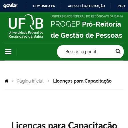
COMUNICA BR
ACESSO À INFORMAÇÃO
PARTI
IR
UNIVERSIDADE FEDERAL DO RECÔNCAVO DA BAHIA
PROGEP
Pró-Reitoria
PARA
O
de Gestão de Pessoas
CONTEÚDO
Buscar no portal
Página inicial
Licenças para Capacitação
Licenças para Capacitação