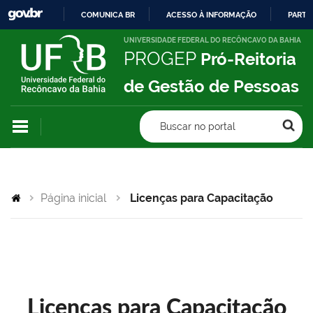
COMUNICA BR
ACESSO À INFORMAÇÃO
PARTI
IR
UNIVERSIDADE FEDERAL DO RECÔNCAVO DA BAHIA
PROGEP
Pró-Reitoria
PARA
O
de Gestão de Pessoas
CONTEÚDO
Buscar no portal
Página inicial
Licenças para Capacitação
Licenças para Capacitação