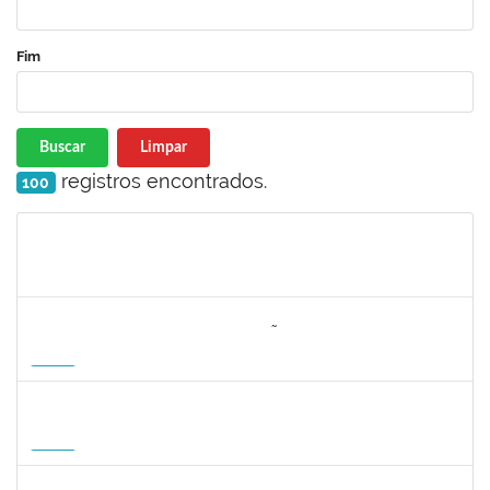
Fim
Buscar
Limpar
registros encontrados.
100
Matrícula
Nome
Cargo
Processo
Início
Fim
Status
3064953
EVANDRO DE OLIVEIRA MAGALHÃES FILHO
Docente
3007.00000880/2026-55
08/04/2027
06/07/2027
Futuro
1162621
WILLIAM OLIVEIRA SILVA SANTOS
Técnico
23007.00012085/2025-66
11/01/2027
05/02/2027
Futuro