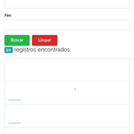
Fim
Buscar
Limpar
registros encontrados.
20
Matrícula
Nome
Cargo
Processo
Início
Fim
Status
3064953
EVANDRO DE OLIVEIRA MAGALHÃES FILHO
Docente
3007.00000880/2026-55
08/04/2027
06/07/2027
Futuro
1162621
WILLIAM OLIVEIRA SILVA SANTOS
Técnico
23007.00012085/2025-66
11/01/2027
05/02/2027
Futuro