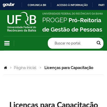
COMUNICA BR
ACESSO À INFORMAÇÃO
PARTI
IR
UNIVERSIDADE FEDERAL DO RECÔNCAVO DA BAHIA
PROGEP
Pró-Reitoria
PARA
O
de Gestão de Pessoas
CONTEÚDO
Buscar no portal
Página inicial
Licenças para Capacitação
Licenças para Capacitação