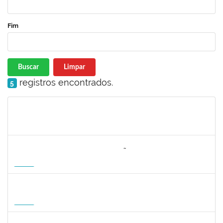
Fim
Buscar
Limpar
registros encontrados.
5
Matrícula
Nome
Cargo
Processo
Início
Fim
Status
3064953
EVANDRO DE OLIVEIRA MAGALHÃES FILHO
Docente
3007.00000880/2026-55
08/04/2027
06/07/2027
Futuro
1162621
WILLIAM OLIVEIRA SILVA SANTOS
Técnico
23007.00012085/2025-66
11/01/2027
05/02/2027
Futuro