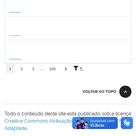
1359156
CLAUDIA FEIO DA MAIA LIMA
Docente
23007.00010464/2026-83
26/10/2026
23/01/2027
Futuro
2309762
LUCIO JOSE DE SA LEITAO AGRA
Docente
23007.00004584/2026-54
01/10/2026
20/12/2026
Futuro
1745518
DAVID ROMAO TEIXEIRA
Docente
23007.00010715/2026-96
01/10/2026
29/12/2026
Futuro
5
1
2
3
...
220
VOLTAR AO TOPO
Todo o conteúdo deste site está publicado sob a licença
Creative Commons Atribuição-SemDerivações 3.0 Não
Adaptada
.