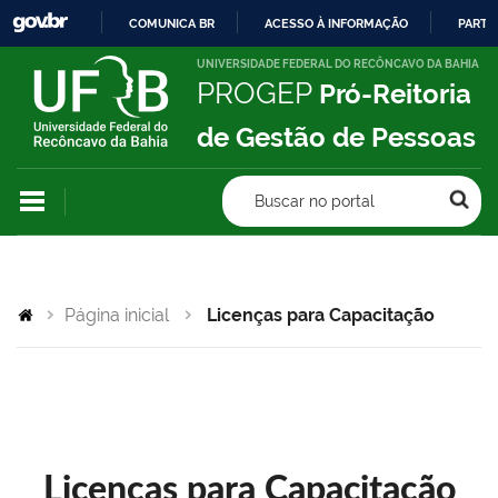
COMUNICA BR
ACESSO À INFORMAÇÃO
PARTI
IR
UNIVERSIDADE FEDERAL DO RECÔNCAVO DA BAHIA
PROGEP
Pró-Reitoria
PARA
O
de Gestão de Pessoas
CONTEÚDO
Buscar no portal
Página inicial
Licenças para Capacitação
Licenças para Capacitação