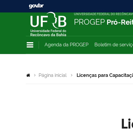
UNIVERSIDADE FEDERAL DO RECÔNCAV
PROGEP
Pró-Rei
Agenda da PROGEP
Boletim de servi
Página inicial
Licenças para Capacitaç
L