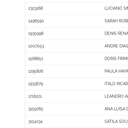
2323268
LUCIANO S
1496590
SARAH ROBE
1935998
DENIS REN
1007053
ANDRE DIA
1568651
DORIS FIRM
1295826
PAULA HAYA
1933679
ITALO RICA
1716221
LEANDRO A
3159765
ANA LUISA
3154134
SÁTILA SOU