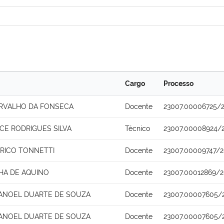
Cargo
Processo
ARVALHO DA FONSECA
Docente
23007.00006725/
CE RODRIGUES SILVA
Técnico
23007.00008924/
ERICO TONNETTI
Docente
23007.00009747/2
HA DE AQUINO
Docente
23007.00012869/2
ANOEL DUARTE DE SOUZA
Docente
23007.00007605/
ANOEL DUARTE DE SOUZA
Docente
23007.00007605/