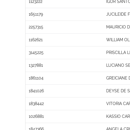
1123222
IGOR SANT
1651179
JUCILEIDE 
2257315
MAURICIO 
1162621
WILLIAM OL
3145225
PRISCILLA
1327881
LUCIANO S
1861104
GREICIANE
1841026
DEYSE DE 
1838442
VITORIA CA
1026881
KASSIO CAR
1847366
ANGELA CRI