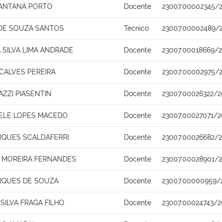
ANTANA PORTO
Docente
23007.00002345/2
 DE SOUZA SANTOS
Técnico
23007.00002489/
 SILVA LIMA ANDRADE
Docente
23007.00018669/
ALVES PEREIRA
Docente
23007.00002975/2
ZZI PIASENTIN
Docente
23007.00026322/2
HELE LOPES MACEDO
Docente
23007.00027071/2
RQUES SCALDAFERRI
Docente
23007.00026682/
 MOREIRA FERNANDES
Docente
23007.00028901/2
RQUES DE SOUZA
Docente
23007.00000959/
SILVA FRAGA FILHO
Docente
23007.00024743/2