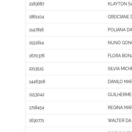
2183687
KLAYTON S
1861104
GREICIANE
1147816
POLIANA DA
1551614
NUNO GONC
1670376
FLORA BONA
2213515
SILVIA MIC
1446308
DANILO MA
1153042
GUILHERME
1718454
REGINA MA
1630771
WALTER DA 