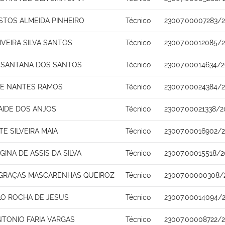
STOS ALMEIDA PINHEIRO
Técnico
23007.00007283/2
IVEIRA SILVA SANTOS
Técnico
23007.00012085/
 SANTANA DOS SANTOS
Técnico
23007.00014634/2
DE NANTES RAMOS
Técnico
23007.00024384/2
AIDE DOS ANJOS
Técnico
23007.00021338/2
TE SILVEIRA MAIA
Técnico
23007.00016902/
GINA DE ASSIS DA SILVA
Técnico
23007.00015518/2
 GRAÇAS MASCARENHAS QUEIROZ
Técnico
23007.00000308/
LO ROCHA DE JESUS
Técnico
23007.00014094/
NTONIO FARIA VARGAS
Técnico
23007.00008722/2