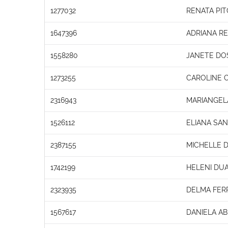
1277032
RENATA PIT
1647396
ADRIANA R
1558280
JANETE DO
1273255
CAROLINE 
2316943
MARIANGELA
1526112
ELIANA SA
2387155
MICHELLE 
1742199
HELENI DUA
2323935
DELMA FERR
1567617
DANIELA A