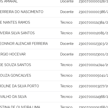
OS AMARAL
Docente
23007.00000128/
FERREIRA DO NASCIMENTO
Docente
23007.00000386/
DE NANTES RAMOS
Técnico
23007.00024384/2
IVEIRA SILVA SANTOS
Técnico
23007.00012085/
 LEONNOR ALENCAR FERREIRA
Docente
23007.00023303/2
ERGIO HOCEVAR
Docente
23007.00023001/
 DE SOUZA SANTOS
Técnico
23007.00014744/2
SOUZA GONCALVES
Técnico
23007.00005041/2
ROLINE DA SILVA PORTO
Técnico
23007.00003277/2
VALHO DA SILVA
Técnico
23007.00024968/
STINA DE OLIVEIRA LIMA
Técnico
23007.00005268/