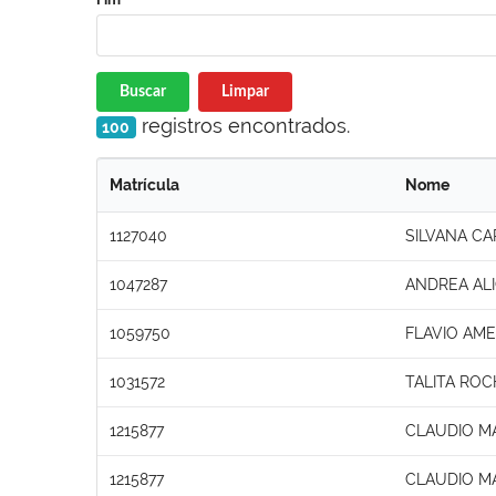
Buscar
Limpar
registros encontrados.
100
Matrícula
Nome
1127040
SILVANA C
1047287
ANDREA ALI
1059750
FLAVIO AM
1031572
TALITA ROC
1215877
CLAUDIO M
1215877
CLAUDIO M