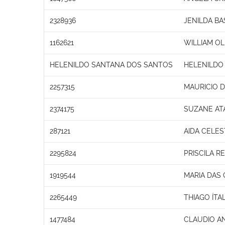
2328936
JENILDA BA
1162621
WILLIAM OL
HELENILDO SANTANA DOS SANTOS
HELENILDO
2257315
MAURICIO 
2374175
SUZANE AT
287121
AIDA CELES
2295824
PRISCILA RE
1919544
MARIA DAS
2265449
THIAGO ÍTA
1477484
CLAUDIO A