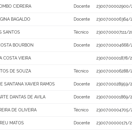
OMBO CIDREIRA
Docente
23007.00002900/
EGINA BAGALDO
Docente
23007.00006364/
S SANTOS
Técnico
23007.00007111/2
COSTA BOURBON
Docente
23007.00004668/
 COSTA VIEIRA
23007.00001878/2
NTOS DE SOUZA
Técnico
23007.00006288/
DE SANTANA XAVIER RAMOS
Docente
23007.00028959/2
RTE DANTAS DE AVILA
Docente
23007.00001869/2
EIRA DE OLIVEIRA
Técnico
23007.00004705/
BREU MATOS
Docente
23007.00000171/2