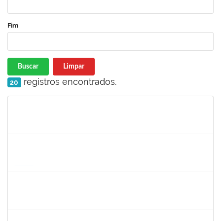
Fim
Buscar
Limpar
registros encontrados.
20
Matrícula
Nome
Cargo
Processo
Início
Fim
Status
1127040
SILVANA CARVALHO DA FONSECA
Docente
23007.00006725/2026-59
02/09/2026
30/11/2026
Futuro
1047287
ANDREA ALICE RODRIGUES SILVA
Técnico
23007.00008924/2026-50
01/09/2026
29/11/2026
Futuro