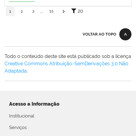
20/08/2026
Em Andamento
20
1
2
3
...
55
VOLTAR AO TOPO
Todo o conteúdo deste site está publicado sob a licença
Creative Commons Atribuição-SemDerivações 3.0 Não
Adaptada
.
Acesso a Informação
Institucional
Serviços