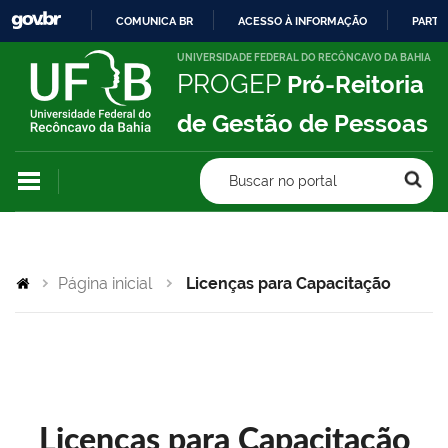
COMUNICA BR
ACESSO À INFORMAÇÃO
PARTI
IR
UNIVERSIDADE FEDERAL DO RECÔNCAVO DA BAHIA
PROGEP
Pró-Reitoria
PARA
O
de Gestão de Pessoas
CONTEÚDO
Buscar no portal
Página inicial
Licenças para Capacitação
Licenças para Capacitação