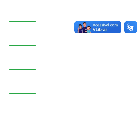
3159765
ANA LUISA DE CASTRO COIMBRA
Docente
23007.00007639/2026-19
30/07/2026
27/10/2026
Em Andamento
3154134
SÁTILA SOUZA RIBEIRO
Docente
23007.00000755/2026-35
01/07/2026
28/09/2026
Em Andamento
1277032
RENATA PITOMBO CIDREIRA
Docente
23007.00002900/2026-29
01/07/2026
28/09/2026
Em Andamento
1647396
ADRIANA REGINA BAGALDO
Docente
23007.00006364/2026-09
08/06/2026
05/09/2026
Em Andamento
1558280
JANETE DOS SANTOS
Técnico
23007.00007111/2026-16
08/06/2026
22/06/2026
Concluído
1273255
CAROLINE COSTA BOURBON
Docente
23007.00004668/2026-17
22/05/2026