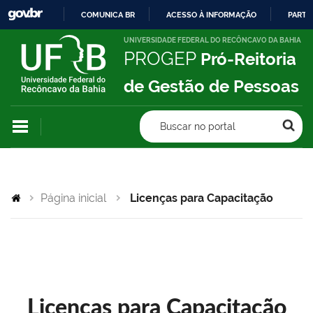
COMUNICA BR
ACESSO À INFORMAÇÃO
PARTI
IR
UNIVERSIDADE FEDERAL DO RECÔNCAVO DA BAHIA
PROGEP
Pró-Reitoria
PARA
O
de Gestão de Pessoas
CONTEÚDO
Buscar no portal
Página inicial
Licenças para Capacitação
Licenças para Capacitação