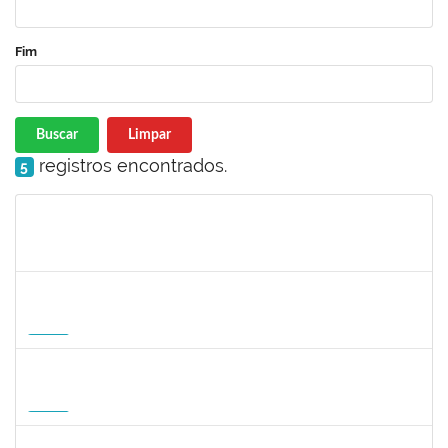
Fim
Buscar
Limpar
registros encontrados.
5
Matrícula
Nome
Cargo
Processo
Início
Fim
Status
1127040
SILVANA CARVALHO DA FONSECA
Docente
23007.00006725/2026-59
02/09/2026
30/11/2026
Futuro
1047287
ANDREA ALICE RODRIGUES SILVA
Técnico
23007.00008924/2026-50
01/09/2026
29/11/2026
Futuro