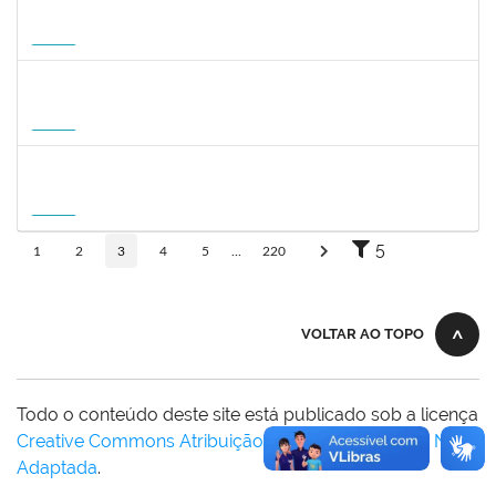
1059750
FLAVIO AMERICO TONNETTI
Docente
23007.00009747/2026-42
01/09/2026
29/11/2026
Futuro
1031572
TALITA ROCHA DE AQUINO
Docente
23007.00012869/2026-41
01/09/2026
30/11/2026
Futuro
1215877
CLAUDIO MANOEL DUARTE DE SOUZA
Docente
23007.00007605/2026-64
21/08/2026
18/11/2026
Futuro
5
1
2
3
4
5
...
220
VOLTAR AO TOPO
Todo o conteúdo deste site está publicado sob a licença
Creative Commons Atribuição-SemDerivações 3.0 Não
Adaptada
.