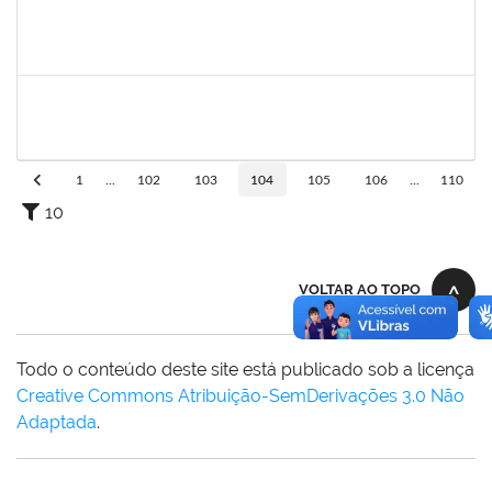
1983553
Danilo da conceição Valverde
Técnico
23007.031311/2018-32
25/03/2019
25/06/2019
Concluído
1420815
Robson Bahia Cerqueira
Docente
23007.031751/2018-83
25/03/2019
25/06/2019
Concluído
1
...
102
103
104
105
106
...
110
10
VOLTAR AO TOPO
Todo o conteúdo deste site está publicado sob a licença
Creative Commons Atribuição-SemDerivações 3.0 Não
Adaptada
.