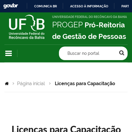
COMUNICA BR
ACESSO À INFORMAÇÃO
PARTI
IR
UNIVERSIDADE FEDERAL DO RECÔNCAVO DA BAHIA
PROGEP
Pró-Reitoria
PARA
O
de Gestão de Pessoas
CONTEÚDO
Buscar no portal
Página inicial
Licenças para Capacitação
Licenças para Capacitação