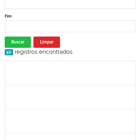
Fim
Buscar
Limpar
registros encontrados.
10
Matrícula
Nome
Cargo
Processo
Início
Fim
Status
1532399
Karina Zanoti Fonseca
Docente
23007.31541/2018-30
08/04/2019
06/07/2019
Concluído
1754357
Rafael Santos Andrade
Técnico
23007.00002402/2019-13
08/04/2019
06/07/2019
Concluído