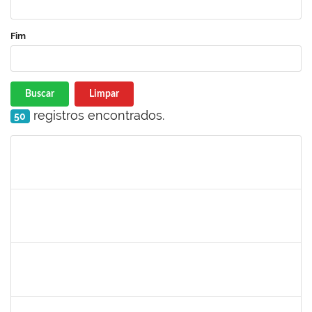
Fim
Buscar
Limpar
registros encontrados.
50
Matrícula
Nome
Cargo
Processo
Início
Fim
Status
1575800
Ivete Castro Santos
Técnico
23007.0008474/2019-96
08/04/2019
07/07/2019
Concluído
1444901
Rosemeire Mª Antonieta Motta
Docente
23007.0007437/2019-62
08/04/2019
07/07/2019
Concluído