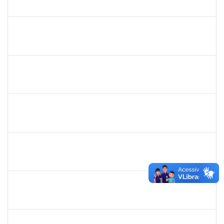
23007.000136/2019-85
01/02/2019
31/03/2019
Concluído
1873764
Igor Garcia Barreto
Técnico
23007.031779/2018-06
29/01/2019
29/03/2019
Concluído
2755904
Diego Vasconcelos de Almeida
Técnico
23007.031423/2018-15
28/01/2019
13/03/2019
Concluído
1365967
Paulo Jackson Mota da Silveira
Técnico
23007.032338/2018-45
23/01/2019
23/03/2019
Concluído
1558340
Priscila Carvalho Lopes
Técnico
23007.032350/2018-12
07/01/2019
06/03/2019
Concluído
1328349
LAVINE SILVA MATOS
Técnico
23007.00004163/2023-81
31/08/2009
29/09/2023
Concluído
robson de jes