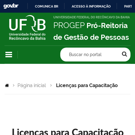
COMUNICA BR
ACESSO À INFORMAÇÃO
PARTI
IR
UNIVERSIDADE FEDERAL DO RECÔNCAVO DA BAHIA
PROGEP
Pró-Reitoria
PARA
O
de Gestão de Pessoas
CONTEÚDO
Buscar no portal
Página inicial
Licenças para Capacitação
Licenças para Capacitação