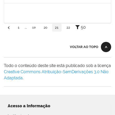
Concluído
thiago lus
30/11/-0001
30/11/-0001
Concluído
50
1
...
19
20
21
22
VOLTAR AO TOPO
Todo o conteúdo deste site está publicado sob a licença
Creative Commons Atribuição-SemDerivações 3.0 Não
Adaptada
.
Acesso a Informação