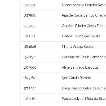
1717024
Nilson Antonio Ferreira Rose
1527893
Rita de Cácia Santos Chaga
1753230
Geraldo Ribeiro Costa Fent
1652145
Daiana Conceição Souza
1661806
Milena Araujo Souza
1572254
Caroline de Jesus Fonseca d
1673006
Aline Santiago Barbosa
1873764
Igor Garcia Barreto
2755904
Diego Vasconcelos de Alme
1365967
Paulo Jackson Mota da Silve