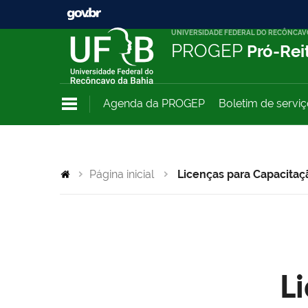
UNIVERSIDADE FEDERAL DO RECÔNCAV
PROGEP
Pró-Rei
Agenda da PROGEP
Boletim de servi
Página inicial
Licenças para Capacitaç
L