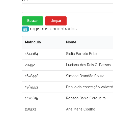
Buscar
Limpar
registros encontrados.
59
Matrícula
Nome
1844164
Sielia Barreto Brito
20492
Luciana dos Reis C. Passos
1678448
Simone Brandão Souza
1983553
Danilo da conceição Valver
1420815
Robson Bahia Cerqueira
285232
Ana Maria Coelho