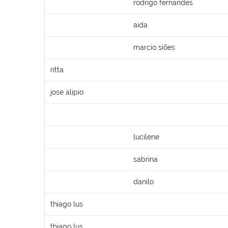
rodrigo fernandes
aida
marcio siões
ritta
jose alipio
lucilene
sabrina
danilo
thiago lus
thiago lus