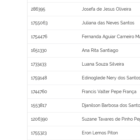
286395
Josefa de Jesus Oliveira
1755063
Juliana das Neves Santos
1754476
Fernanda Aguiar Carneiro Ma
1651330
Ana Rita Santiago
1733433
Luana Souza Silveira
1759148
Edinoglede Nery dos Santo
1744760
Francis Valter Pepe França
1553817
Djanilson Barbosa dos Sant
1206390
Suzane Tavares de Pinho P
1755323
Eron Lemos Piton