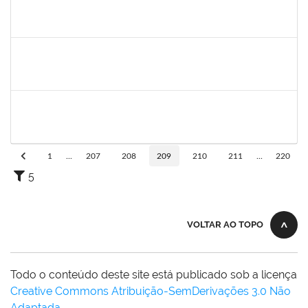
1678448
Simone Brandão Souza
Docente
23007.0005041/2019-55
01/04/2019
29/06/2019
Concluído
1983553
Danilo da conceição Valverde
Técnico
23007.031311/2018-32
25/03/2019
25/06/2019
Concluído
1420815
Robson Bahia Cerqueira
Docente
23007.031751/2018-83
25/03/2019
25/06/2019
Concluído
1
...
207
208
209
210
211
...
220
5
VOLTAR AO TOPO
Todo o conteúdo deste site está publicado sob a licença
Creative Commons Atribuição-SemDerivações 3.0 Não
Adaptada
.