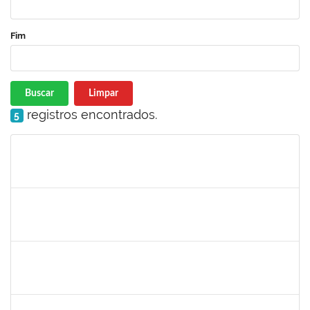
Fim
Buscar
Limpar
registros encontrados.
5
Matrícula
Nome
Cargo
Processo
Início
Fim
Status
1844164
Sielia Barreto Brito
Docente
23007.32285/2018-21
01/04/2019
01/07/2019
Concluído
20492
Luciana dos Reis C. Passos
Técnico
23007.005685/2019-30
01/04/2019
30/05/2019
Concluído