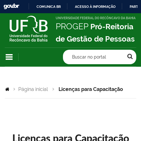
COMUNICA BR
ACESSO À INFORMAÇÃO
PARTI
IR
UNIVERSIDADE FEDERAL DO RECÔNCAVO DA BAHIA
PROGEP
Pró-Reitoria
PARA
O
de Gestão de Pessoas
CONTEÚDO
Buscar no portal
Página inicial
Licenças para Capacitação
Licenças para Capacitação