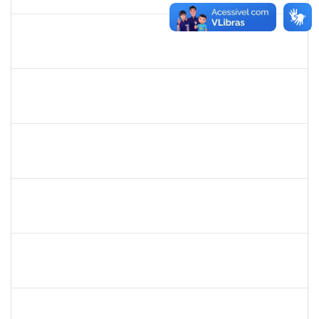
13/03/2019
Concluído
1365967
Paulo Jackson Mota da Silveira
Técnico
23007.032338/2018-45
23/01/2019
23/03/2019
Concluído
1558340
Priscila Carvalho Lopes
Técnico
23007.032350/2018-12
07/01/2019
06/03/2019
Concluído
1328349
LAVINE SILVA MATOS
Técnico
23007.00004163/2023-81
31/08/2009
29/09/2023
Concluído
robson de jes
30/11/-0001
30/11/-0001
Concluído
flavia
30/11/-0001
30/11/-0001
Concluído
maria fabiana