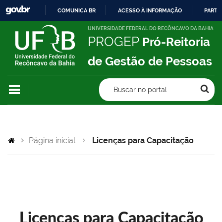
COMUNICA BR
ACESSO À INFORMAÇÃO
PARTI
IR
UNIVERSIDADE FEDERAL DO RECÔNCAVO DA BAHIA
PROGEP
Pró-Reitoria
PARA
O
de Gestão de Pessoas
CONTEÚDO
Buscar no portal
Página inicial
Licenças para Capacitação
Licenças para Capacitação