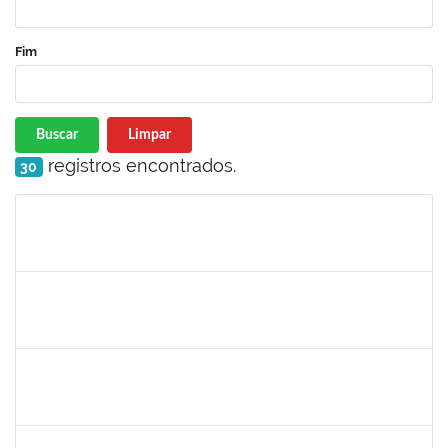
Fim
Buscar
Limpar
registros encontrados.
30
Matrícula
Nome
Cargo
Processo
Início
Fim
Status
285232
Ana Maria Coelho
Técnico
23007.005420/2019-07
25/03/2019
24/06/2019
Concluído
286395
Josefa de Jesus Oliveira
Técnico
23007.00001795/2019-09
25/03/2019
24/05/2019
Concluído