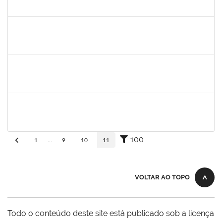
30/11/-0001
30/11/-0001
Concluído
aida
30/11/-0001
30/11/-0001
Concluído
fabricio mor
30/11/-0001
30/11/-0001
Concluído
adriele
30/11/-0001
30/11/-0001
Concluído
100
1
...
9
10
11
VOLTAR AO TOPO
Todo o conteúdo deste site está publicado sob a licença