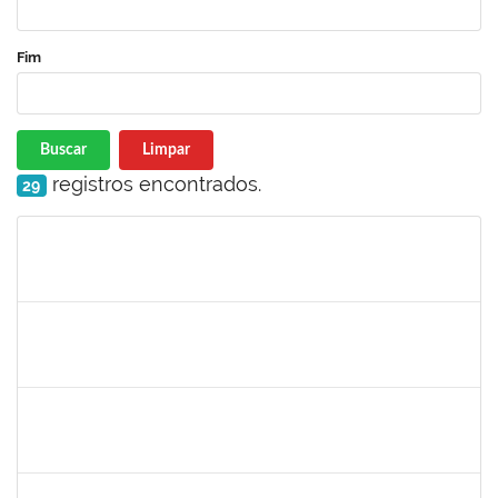
Fim
Buscar
Limpar
registros encontrados.
29
Matrícula
Nome
Cargo
Processo
Início
Fim
Status
maria fabiana
30/11/-0001
30/11/-0001
Concluído
lelia
30/11/-0001
30/11/-0001
Concluído