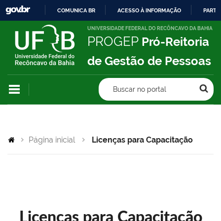
COMUNICA BR
ACESSO À INFORMAÇÃO
PARTI
IR
UNIVERSIDADE FEDERAL DO RECÔNCAVO DA BAHIA
PROGEP
Pró-Reitoria
PARA
O
de Gestão de Pessoas
CONTEÚDO
Buscar no portal
Página inicial
Licenças para Capacitação
Licenças para Capacitação