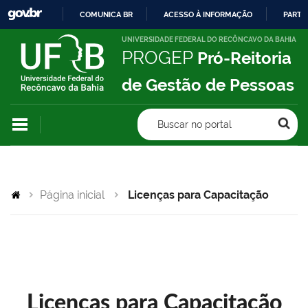
COMUNICA BR
ACESSO À INFORMAÇÃO
PARTI
IR
UNIVERSIDADE FEDERAL DO RECÔNCAVO DA BAHIA
PROGEP
Pró-Reitoria
PARA
O
de Gestão de Pessoas
CONTEÚDO
Buscar no portal
Página inicial
Licenças para Capacitação
Licenças para Capacitação