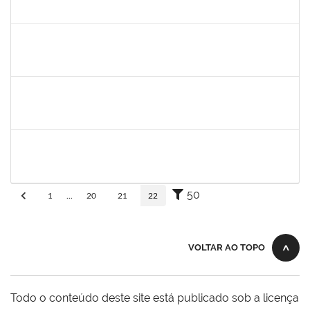
30/11/-0001
30/11/-0001
Concluído
aida
30/11/-0001
30/11/-0001
Concluído
fabricio mor
30/11/-0001
30/11/-0001
Concluído
adriele
30/11/-0001
30/11/-0001
Concluído
50
1
...
20
21
22
VOLTAR AO TOPO
Todo o conteúdo deste site está publicado sob a licença