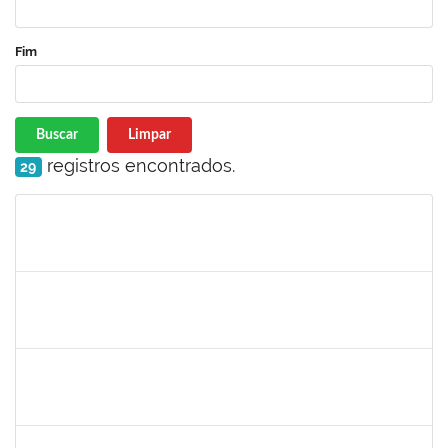
Fim
Buscar
Limpar
registros encontrados.
29
Matrícula
Nome
Cargo
Processo
Início
Fim
Status
maria fabiana
30/11/-0001
30/11/-0001
Concluído
lelia
30/11/-0001
30/11/-0001
Concluído