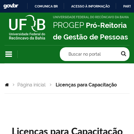
COMUNICA BR
ACESSO À INFORMAÇÃO
PARTI
IR
UNIVERSIDADE FEDERAL DO RECÔNCAVO DA BAHIA
PROGEP
Pró-Reitoria
PARA
O
de Gestão de Pessoas
CONTEÚDO
Buscar no portal
Página inicial
Licenças para Capacitação
Licenças para Capacitação