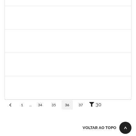
30/11/-0001
Concluído
1345024
Ana
30/11/-0001
30/11/-0001
Concluído
aida
30/11/-0001
30/11/-0001
Concluído
fabricio mor
30/11/-0001
30/11/-0001
Concluído
adriele
30/11/-0001
30/11/-0001
Concluído
30
1
...
34
35
36
37
VOLTAR AO TOPO