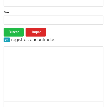
Fim
Buscar
Limpar
registros encontrados.
24
Matrícula
Nome
Cargo
Processo
Início
Fim
Status
romenique
Selecione...
30/11/-0001
30/11/-0001
Concluído
rodrigo fernandes
30/11/-0001
30/11/-0001
Concluído