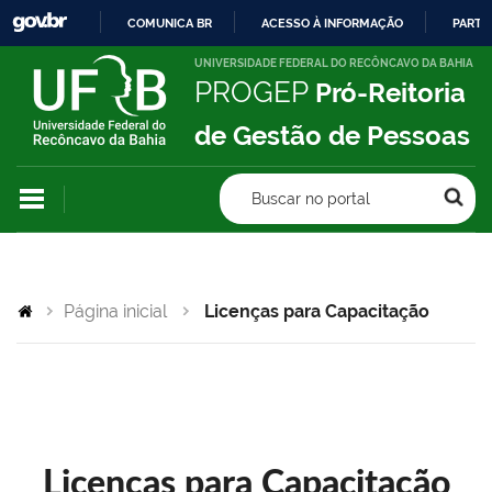
COMUNICA BR
ACESSO À INFORMAÇÃO
PARTI
IR
UNIVERSIDADE FEDERAL DO RECÔNCAVO DA BAHIA
PROGEP
Pró-Reitoria
PARA
O
de Gestão de Pessoas
CONTEÚDO
Buscar no portal
Página inicial
Licenças para Capacitação
Licenças para Capacitação