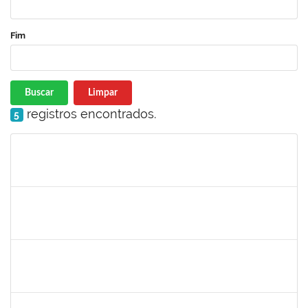
Fim
Buscar
Limpar
registros encontrados.
5
Matrícula
Nome
Cargo
Processo
Início
Fim
Status
romenique
Selecione...
30/11/-0001
30/11/-0001
Concluído
rodrigo fernandes
30/11/-0001
30/11/-0001
Concluído