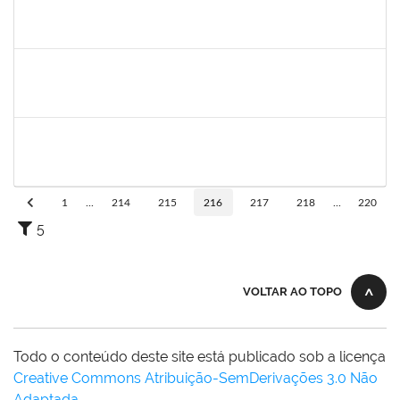
aida
30/11/-0001
30/11/-0001
Concluído
marcio siões
30/11/-0001
30/11/-0001
Concluído
ritta
30/11/-0001
30/11/-0001
Concluído
1
...
214
215
216
217
218
...
220
5
VOLTAR AO TOPO
Todo o conteúdo deste site está publicado sob a licença
Creative Commons Atribuição-SemDerivações 3.0 Não
Adaptada
.