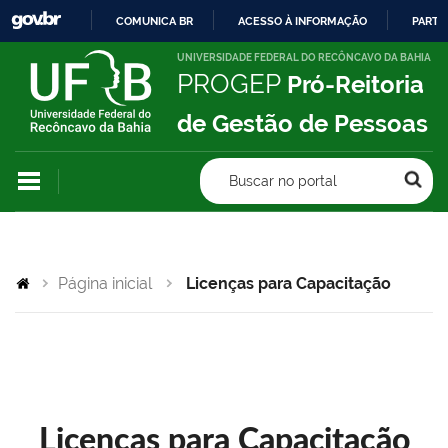
COMUNICA BR
ACESSO À INFORMAÇÃO
PARTI
IR
UNIVERSIDADE FEDERAL DO RECÔNCAVO DA BAHIA
PROGEP
Pró-Reitoria
PARA
O
de Gestão de Pessoas
CONTEÚDO
Buscar no portal
Página inicial
Licenças para Capacitação
Licenças para Capacitação