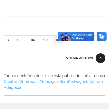
bianca
30/11/-0001
30/11/-0001
Concluído
rosana
30/11/-0001
30/11/-0001
Concluído
10
1
...
107
108
109
110
VOLTAR AO TOPO
Todo o conteúdo deste site está publicado sob a licença
Creative Commons Atribuição-SemDerivações 3.0 Não
Adaptada
.