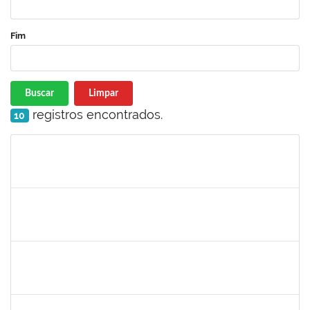
Fim
Buscar
Limpar
registros encontrados.
10
Matrícula
Nome
Cargo
Processo
Início
Fim
Status
jose alipio
30/11/-0001
30/11/-0001
Concluído
23007.00013255/2024-04
30/11/-0001
30/11/-0001
Concluído