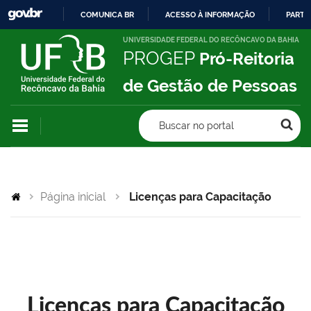
COMUNICA BR
ACESSO À INFORMAÇÃO
PARTI
IR
UNIVERSIDADE FEDERAL DO RECÔNCAVO DA BAHIA
PROGEP
Pró-Reitoria
PARA
O
de Gestão de Pessoas
CONTEÚDO
Buscar no portal
Página inicial
Licenças para Capacitação
Licenças para Capacitação