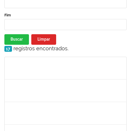
Fim
Buscar
Limpar
registros encontrados.
17
Matrícula
Nome
Cargo
Processo
Início
Fim
Status
lucilene
30/11/-0001
30/11/-0001
Concluído
sabrina
30/11/-0001
30/11/-0001
Concluído