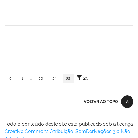
aida
30/11/-0001
30/11/-0001
Concluído
fabricio mor
30/11/-0001
30/11/-0001
Concluído
adriele
30/11/-0001
30/11/-0001
Concluído
20
1
...
53
54
55
VOLTAR AO TOPO
Todo o conteúdo deste site está publicado sob a licença
Creative Commons Atribuição-SemDerivações 3.0 Não