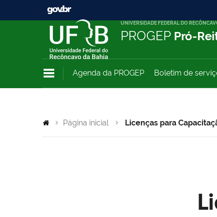
UNIVERSIDADE FEDERAL DO RECÔNCAV
PROGEP
Pró-Rei
Agenda da PROGEP
Boletim de servi
Página inicial
Licenças para Capacitaç
L