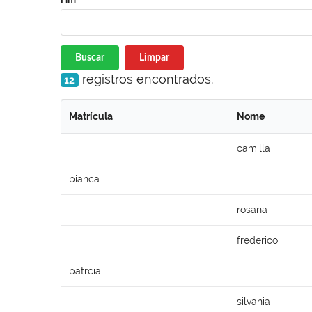
Buscar
Limpar
registros encontrados.
12
Matrícula
Nome
camilla
bianca
rosana
frederico
patrcia
silvania