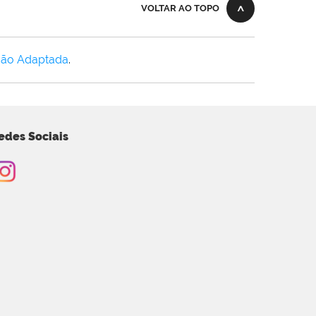
VOLTAR AO TOPO
Não Adaptada
.
edes Sociais