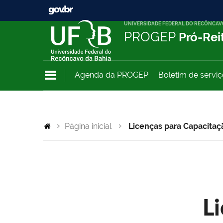
UNIVERSIDADE FEDERAL DO RECÔNCAV
PROGEP
Pró-Rei
Agenda da PROGEP
Boletim de servi
Página inicial
Licenças para Capacitaç
L