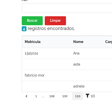
Buscar
Limpar
registros encontrados.
4
Matrícula
Nome
Car
1345024
Ana
aida
fabricio mor
adriele
10
1
...
108
109
110