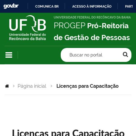
COMUNICA BR
ACESSO À INFORMAÇÃO
PARTI
IR
UNIVERSIDADE FEDERAL DO RECÔNCAVO DA BAHIA
PROGEP
Pró-Reitoria
PARA
O
de Gestão de Pessoas
CONTEÚDO
Buscar no portal
Página inicial
Licenças para Capacitação
Licenças para Capacitação