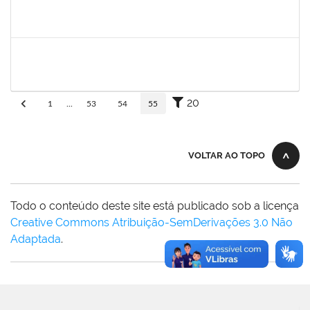
fabricio mor
30/11/-0001
30/11/-0001
Concluído
adriele
30/11/-0001
30/11/-0001
Concluído
20
1
...
53
54
55
VOLTAR AO TOPO
Todo o conteúdo deste site está publicado sob a licença
Creative Commons Atribuição-SemDerivações 3.0 Não
Adaptada
.