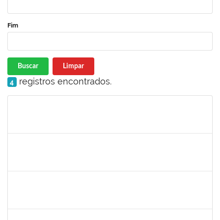
Fim
Buscar
Limpar
registros encontrados.
4
Matrícula
Nome
Cargo
Processo
Início
Fim
Status
1345024
Ana
30/11/-0001
30/11/-0001
Concluído
aida
30/11/-0001
30/11/-0001
Concluído