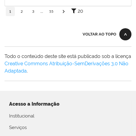
29/06/2026
Concluído
20
1
2
3
...
55
VOLTAR AO TOPO
Todo o conteúdo deste site está publicado sob a licença
Creative Commons Atribuição-SemDerivações 3.0 Não
Adaptada
.
Acesso a Informação
Institucional
Serviços