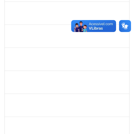
1526112
ELIANA SANTOS DE SOUZA
Técnico
23007.00006288/2026-24
11/05/2026
04/06/2026
Concluído
2387155
MICHELLE DE SANTANA XAVIER RAMOS
Docente
23007.00028959/2025-77
04/05/2026
01/07/2026
Concluído
1742199
HELENI DUARTE DANTAS DE AVILA
Docente
23007.00001869/2026-27
21/04/2026
20/06/2026
Concluído
2323935
DELMA FERREIRA DE OLIVEIRA
Técnico
23007.00004705/2026-85
20/04/2026
04/05/2026
Concluído
1567617
DANIELA ABREU MATOS
Docente
23007.00000171/2026-89
01/04/2026
29/06/2026
Concluído
2183687
KLAYTON SANTANA PORTO
Docente
23007.00002345/2026-76
01/04/2026