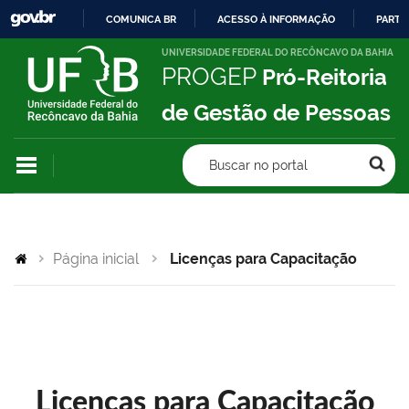
COMUNICA BR
ACESSO À INFORMAÇÃO
PARTI
IR
UNIVERSIDADE FEDERAL DO RECÔNCAVO DA BAHIA
PROGEP
Pró-Reitoria
PARA
O
de Gestão de Pessoas
CONTEÚDO
Buscar no portal
Página inicial
Licenças para Capacitação
Licenças para Capacitação