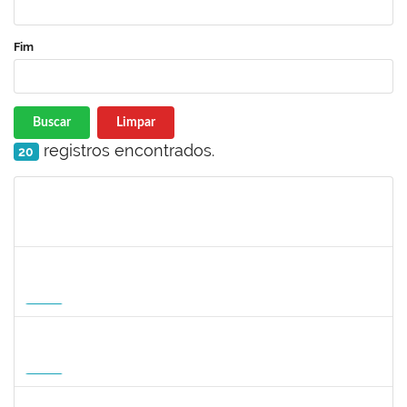
Fim
Buscar
Limpar
registros encontrados.
20
Matrícula
Nome
Cargo
Processo
Início
Fim
Status
1496590
SARAH ROBERTA DE OLIVEIRA CARNEIRO
Docente
23007.00008180/2026-59
18/08/2026
15/11/2026
Futuro
1935998
DENIS RENAN CORREA
Docente
23007.00008895/2026-57
18/08/2026
15/11/2026
Futuro