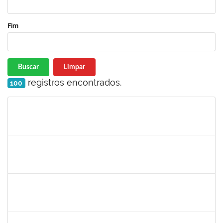
Fim
Buscar
Limpar
registros encontrados.
100
Matrícula
Nome
Cargo
Processo
Início
Fim
Status
2329908
ROMENIQUE CARNEIRO DE SOUZA
Técnico
23007.00013680/2023-75
03/07/2023
01/08/2023
Concluído
2134954
ANA PAULA PORTELA GOMES VIVAS
Técnico
23007.00013321/2023-68
03/07/2023
02/08/2023
Concluído