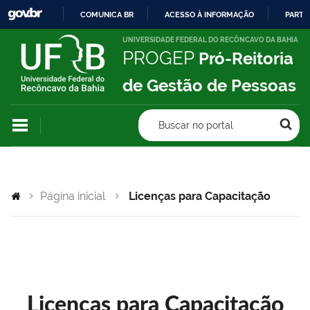
COMUNICA BR
ACESSO À INFORMAÇÃO
PARTI
IR
UNIVERSIDADE FEDERAL DO RECÔNCAVO DA BAHIA
PROGEP
Pró-Reitoria
PARA
O
de Gestão de Pessoas
CONTEÚDO
Buscar no portal
Página inicial
Licenças para Capacitação
Licenças para Capacitação