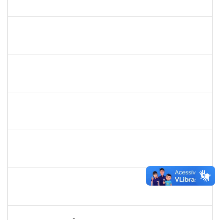
23007.00012754/2020-60
21/09/2020
20/12/2020
Concluído
1841026
DEYSE DE SOUZA GONCALVES
Técnico
23007.00031887/2019-94
07/09/2020
05/12/2020
Concluído
2142201
WINNIE MALI SAMPAIO LIMA
Técnico
23007.00002501/2020-53
01/09/2020
30/09/2020
Concluído
1546467
CARLA FERNANDES MACEDO
Docente
23007.00003093/2020-74
08/08/2020
22/08/2020
Concluído
1151118
Tereza Maria Duarte Falcon
Técnico
23007.00022210/2019-55
03/08/2020
02/11/2020
Concluído
1749124
Carolina Saldanha Scherer
Docente
23007.00023206/2019-32
01/08/2020
31/10/2020
Concluído
1652145