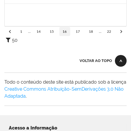
Concluído
2175057
Edvaldo de Souza Andrade
Técnico
23007.00029544/2019-14
16/04/2020
30/04/2020
Concluído
1
...
14
15
16
17
18
...
22
50
VOLTAR AO TOPO
Todo o conteúdo deste site está publicado sob a licença
Creative Commons Atribuição-SemDerivações 3.0 Não
Adaptada
.
Acesso a Informação