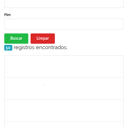
Fim
Buscar
Limpar
registros encontrados.
50
Matrícula
Nome
Cargo
Processo
Início
Fim
Status
2157022
ROMUALDO ANDRÉ DA COSTA
Técnico
23007.00015974/2021-29
30/08/2021
24/09/2021
Concluído
1303159
Marcilio Delan Baliza Fernandes
Docente
23007.00027945/2020-22
16/08/2021
13/11/2021
Concluído