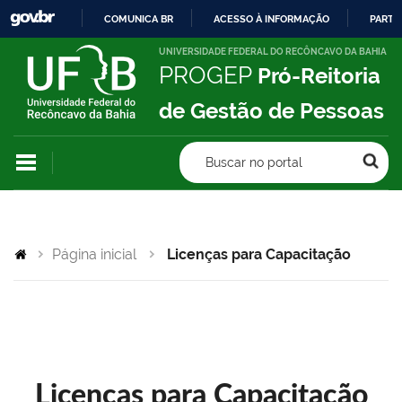
COMUNICA BR
ACESSO À INFORMAÇÃO
PARTI
IR
UNIVERSIDADE FEDERAL DO RECÔNCAVO DA BAHIA
PROGEP
Pró-Reitoria
PARA
O
de Gestão de Pessoas
CONTEÚDO
Buscar no portal
Página inicial
Licenças para Capacitação
Licenças para Capacitação