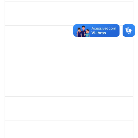
2170430
Marcos Augusto Oliveira Sales
Técnico
23007.00026821/2019-09
13/10/2020
12/01/2021
Concluído
2157672
FERNANDA LAGO BORGES OLIVEIRA
Técnico
23007.0001604/2020-22
01/10/2020
15/10/2020
Concluído
1984868
Edson Conceição Santos
Técnico
23007.00004651/2020-09
01/10/2020
30/10/2020
Concluído
1752889
Virgilio Justiniano dos Santos Filho
Técnico
23007.00020149/2019-24
24/09/2020
23/10/2020
Concluído
1449978
DJENANE BRASIL DA CONCEICAO
Docente
23007.00012754/2020-60
21/09/2020
20/12/2020
Concluído
1841026
DEYSE DE SOUZA GONCALVES
Técnico
23007.00031887/2019-94
07/09/2020