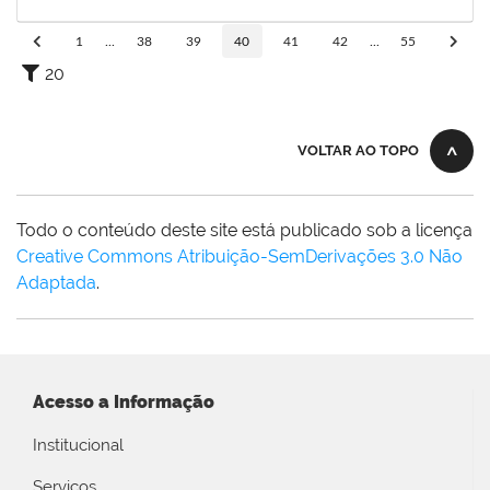
05/12/2020
Concluído
1
...
38
39
40
41
42
...
55
20
VOLTAR AO TOPO
Todo o conteúdo deste site está publicado sob a licença
Creative Commons Atribuição-SemDerivações 3.0 Não
Adaptada
.
Acesso a Informação
Institucional
Serviços