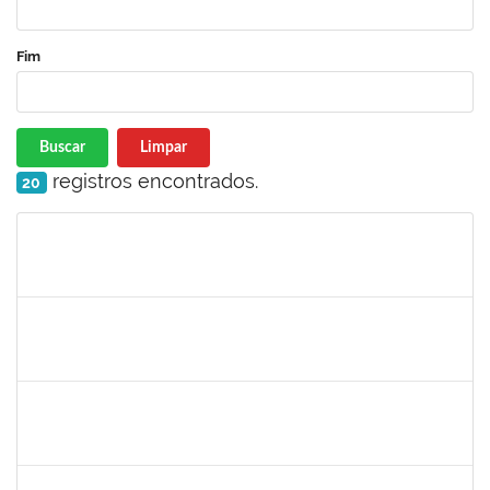
Fim
Buscar
Limpar
registros encontrados.
20
Matrícula
Nome
Cargo
Processo
Início
Fim
Status
1551189
Fabíola Marinho Costa
Docente
23007.00003279/2021-93
31/05/2021
30/08/2021
Concluído
1870820
CAROLINE SANTIAGO BARBOSA SOUZA
Técnico
23007.00012090/2020-43
17/05/2021
30/06/2021
Concluído