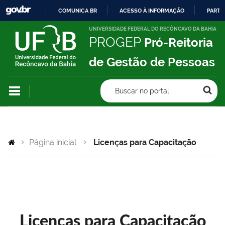
COMUNICA BR
ACESSO À INFORMAÇÃO
PARTI
IR
UNIVERSIDADE FEDERAL DO RECÔNCAVO DA BAHIA
PROGEP
Pró-Reitoria
PARA
O
de Gestão de Pessoas
CONTEÚDO
Buscar no portal
Página inicial
Licenças para Capacitação
Licenças para Capacitação