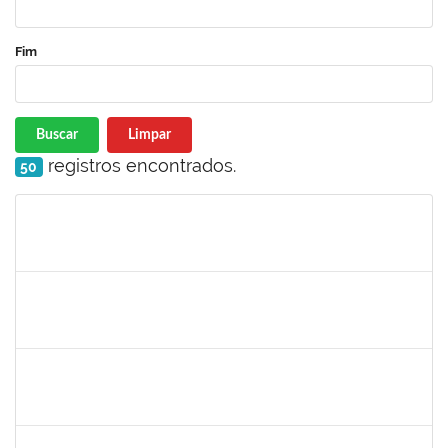
Fim
Buscar
Limpar
registros encontrados.
50
Matrícula
Nome
Cargo
Processo
Início
Fim
Status
1551189
Fabíola Marinho Costa
Docente
23007.00003279/2021-93
31/05/2021
30/08/2021
Concluído
1870820
CAROLINE SANTIAGO BARBOSA SOUZA
Técnico
23007.00012090/2020-43
17/05/2021
30/06/2021
Concluído