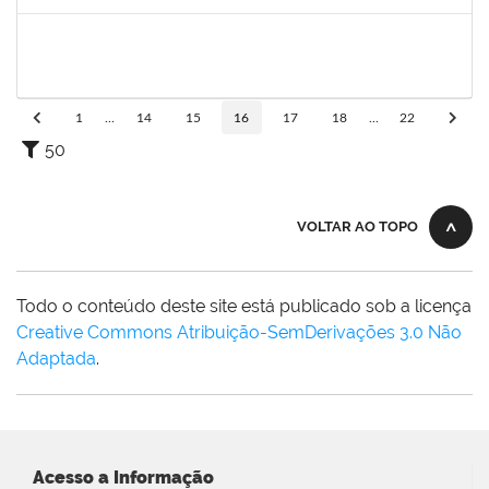
Concluído
1345024
Ana Lúcia Moreno Amor
Docente
23007.00029680/2019-28
09/03/2020
08/04/2020
Concluído
1
...
14
15
16
17
18
...
22
50
VOLTAR AO TOPO
Todo o conteúdo deste site está publicado sob a licença
Creative Commons Atribuição-SemDerivações 3.0 Não
Adaptada
.
Acesso a Informação