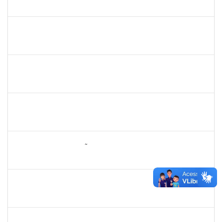
23007.00029680/2019-28
01/07/2020
29/08/2020
Concluído
1878586
Ciro Ribeiro Filadelfo
Técnico
23007.00021795/2019-78
01/07/2020
29/08/2020
Concluído
1839639
Antônio José Sales
Técnico
230070026801/2019-64
01/07/2020
30/09/2020
Concluído
1887545
Carolina Yamamoto Santos Martins
Técnico
23007.00022219/2019-06
22/06/2020
21/07/2020
Concluído
1557646
RITA DE CASSIA FALÇÃO BORJA CORREIA
Técnico
23007.00027589/2019-31
09/06/2020
23/06/2020
Concluído
2157667
LARISSA MUNIZ RIBEIRO FOLONI
Técnico
23007.00003537/2020-17
01/06/2020
15/06/2020
Concluído
1847364