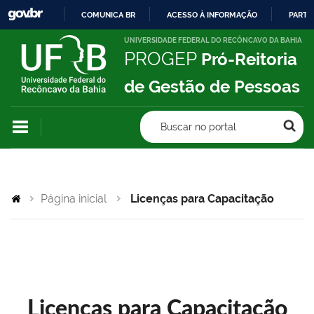
COMUNICA BR
ACESSO À INFORMAÇÃO
PARTI
IR
UNIVERSIDADE FEDERAL DO RECÔNCAVO DA BAHIA
PROGEP
Pró-Reitoria
PARA
O
de Gestão de Pessoas
CONTEÚDO
Buscar no portal
Página inicial
Licenças para Capacitação
Licenças para Capacitação