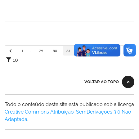
1984868
Edson Conceição Santos
Técnico
23007.00004651/2020-09
01/10/2020
30/10/2020
Concluído
1752889
Virgilio Justiniano dos Santos Filho
Técnico
23007.00020149/2019-24
24/09/2020
23/10/2020
Concluído
1
...
79
80
81
82
83
...
110
10
VOLTAR AO TOPO
Todo o conteúdo deste site está publicado sob a licença
Creative Commons Atribuição-SemDerivações 3.0 Não
Adaptada
.