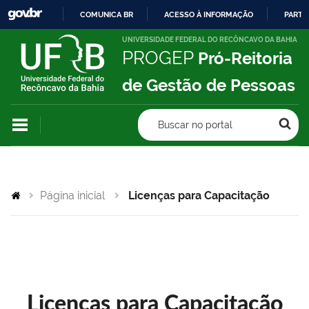
COMUNICA BR
ACESSO À INFORMAÇÃO
PARTI
IR
UNIVERSIDADE FEDERAL DO RECÔNCAVO DA BAHIA
PROGEP
Pró-Reitoria
PARA
O
de Gestão de Pessoas
CONTEÚDO
Buscar no portal
Página inicial
Licenças para Capacitação
Licenças para Capacitação