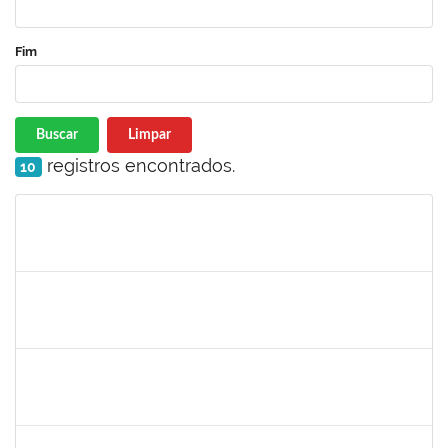
Fim
Buscar
Limpar
registros encontrados.
10
Matrícula
Nome
Cargo
Processo
Início
Fim
Status
1573301
JOMARA SILVA DOS SANTOS SOUZA
Técnico
23007.00018038/2019-82
01/02/2021
02/03/2021
Concluído
1836666
CLAUDIA DE SOUZA SANTOS
Técnico
23007.00018959/2020-44
11/01/2021
09/02/2021
Concluído