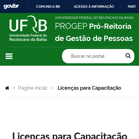
COMUNICA BR
ACESSO À INFORMAÇÃO
PARTI
IR
UNIVERSIDADE FEDERAL DO RECÔNCAVO DA BAHIA
PROGEP
Pró-Reitoria
PARA
O
de Gestão de Pessoas
CONTEÚDO
Buscar no portal
Página inicial
Licenças para Capacitação
Licenças para Capacitação