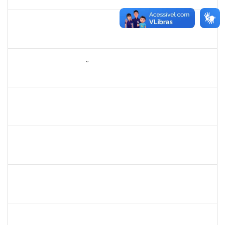
30/09/2020
Concluído
1887545
Carolina Yamamoto Santos Martins
Técnico
23007.00022219/2019-06
22/06/2020
21/07/2020
Concluído
1557646
RITA DE CASSIA FALÇÃO BORJA CORREIA
Técnico
23007.00027589/2019-31
09/06/2020
23/06/2020
Concluído
2157667
LARISSA MUNIZ RIBEIRO FOLONI
Técnico
23007.00003537/2020-17
01/06/2020
15/06/2020
Concluído
1847364
Jobson dos Santos Merces
Técnico
2300700028262/2019-96
01/06/2020
29/08/2020
Concluído
1751386
DANIEL FADIGAS MORENO
Técnico
23007.00004903/2020-92
25/05/2020
08/06/2020
Concluído
1752889
Virgilio Justiniano dos Santos Filho
Técnico