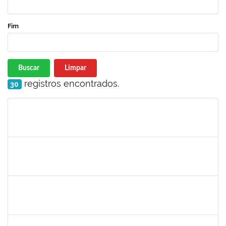
Fim
Buscar
Limpar
registros encontrados.
30
Matrícula
Nome
Cargo
Processo
Início
Fim
Status
1573301
JOMARA SILVA DOS SANTOS SOUZA
Técnico
23007.00018038/2019-82
01/02/2021
02/03/2021
Concluído
1836666
CLAUDIA DE SOUZA SANTOS
Técnico
23007.00018959/2020-44
11/01/2021
09/02/2021
Concluído