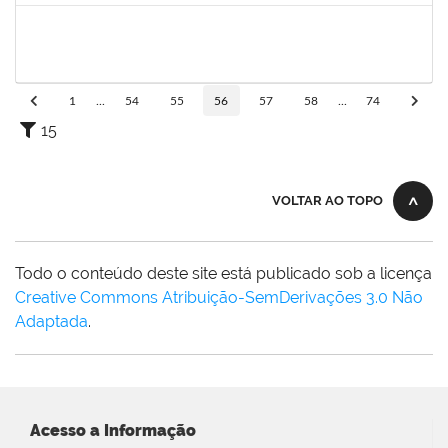
1742189
Marlon Paluch
Docente
23007.00024239/2019-77
25/03/2020
24/06/2020
Concluído
1
...
54
55
56
57
58
...
74
15
VOLTAR AO TOPO
Todo o conteúdo deste site está publicado sob a licença
Creative Commons Atribuição-SemDerivações 3.0 Não
Adaptada
.
Acesso a Informação