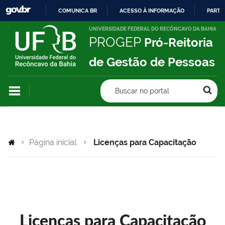
COMUNICA BR
ACESSO À INFORMAÇÃO
PARTI
IR
UNIVERSIDADE FEDERAL DO RECÔNCAVO DA BAHIA
PROGEP
Pró-Reitoria
PARA
O
de Gestão de Pessoas
CONTEÚDO
Buscar no portal
Página inicial
Licenças para Capacitação
Licenças para Capacitação