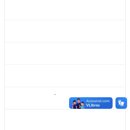
1216603
JOSE MARCELO DANTAS DOS REIS
Docente
23007.0030482/2019-05
02/05/2020
01/08/2020
Concluído
2175057
Edvaldo de Souza Andrade
Técnico
23007.00029544/2019-14
16/04/2020
30/04/2020
Concluído
16506411
Mariese Conceição Alves dos Santos
Docente
2300700030897/2019-52
12/04/2020
11/07/2020
Concluído
1770887
DEIVID RODRIGUES DE JESUS
Técnico
23007.00031590/2019-62
01/04/2020
30/06/2020
Concluído
285286
OSELITA DA ANUNCIAÇÃO ASSIS
Técnico
23007.00000743/2020-86
01/04/2020
30/04/2020
Concluído
2730989
Décio da Conceição Dias
Técnico
23007.00031596/2019-94
01/04/2020
30/04/2020
Concluído