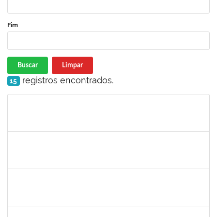
Fim
Buscar
Limpar
registros encontrados.
15
Matrícula
Nome
Cargo
Processo
Início
Fim
Status
1752889
Virgilio Justiniano dos Santos Filho
Técnico
23007.00020149/2019-24
25/05/2020
23/06/2020
Concluído
2027532
Daniel Ewerton Santos Brito
Técnico
23007.00031737/2020-70
11/05/2020
10/08/2020
Concluído