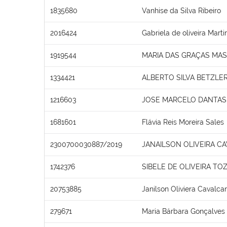
1835680
Vanhise da Silva Ribeiro
2016424
Gabriela de oliveira Marti
1919544
MARIA DAS GRAÇAS MA
1334421
ALBERTO SILVA BETZLE
1216603
JOSE MARCELO DANTAS 
1681601
Flávia Reis Moreira Sales
2300700030887/2019
JANAILSON OLIVEIRA C
1742376
SIBELE DE OLIVEIRA TO
20753885
Janilson Oliviera Cavalcan
279671
Maria Bárbara Gonçalves