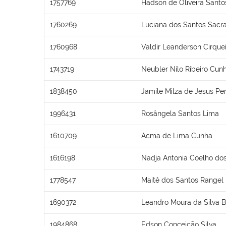
1757769
Hadson de Oliveira Santo
1760269
Luciana dos Santos Sac
1760968
Valdir Leanderson Cirquei
1743719
Neubler Nilo Ribeiro Cun
1838450
Jamile Milza de Jesus Per
1996431
Rosângela Santos Lima
1610709
Acma de Lima Cunha
1616198
Nadja Antonia Coelho do
1778547
Maitê dos Santos Rangel
1690372
Leandro Moura da Silva 
1984868
Edson Conceição Silva