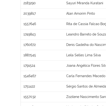
2183290
Sayuri Miranda Kuratani
2039817
Alan Amorim Pinto
1557646
Rita de Cassia Falcao Bor
1749843
Leandro Barreto de Souz
1760672
Denis Gadelha do Nasci
1887545
Leila Selles Lima Silva
1791524
Joana Angélica Flores Sil
1546467
Carla Fernandes Macedo
1751422
Sérgio Santos de Almeid
1557032
Zozilene Nascimento San