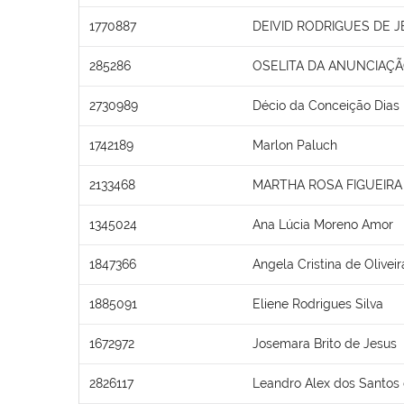
1770887
DEIVID RODRIGUES DE 
285286
OSELITA DA ANUNCIAÇÃ
2730989
Décio da Conceição Dias
1742189
Marlon Paluch
2133468
MARTHA ROSA FIGUEIRA
1345024
Ana Lúcia Moreno Amor
1847366
Angela Cristina de Olivei
1885091
Eliene Rodrigues Silva
1672972
Josemara Brito de Jesus
2826117
Leandro Alex dos Santos 