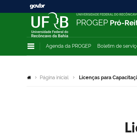
UNIVERSIDADE FEDERAL DO RECÔNCAV
PROGEP
Pró-Rei
Agenda da PROGEP
Boletim de servi
Página inicial
Licenças para Capacitaç
L