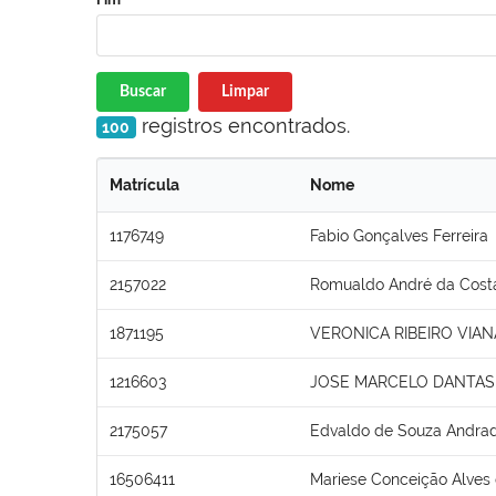
Buscar
Limpar
registros encontrados.
100
Matrícula
Nome
1176749
Fabio Gonçalves Ferreira
2157022
Romualdo André da Cost
1871195
VERONICA RIBEIRO VIAN
1216603
JOSE MARCELO DANTAS 
2175057
Edvaldo de Souza Andra
16506411
Mariese Conceição Alves