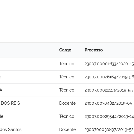
Cargo
Processo
Técnico
23007.00001633/2020-15
a
Técnico
23007.00026169/2019-56
A
Técnico
23007.00022113/2019-55
DOS REIS
Docente
23007.0030482/2019-05
de
Técnico
23007.00029544/2019-14
 dos Santos
Docente
2300700030897/2019-52