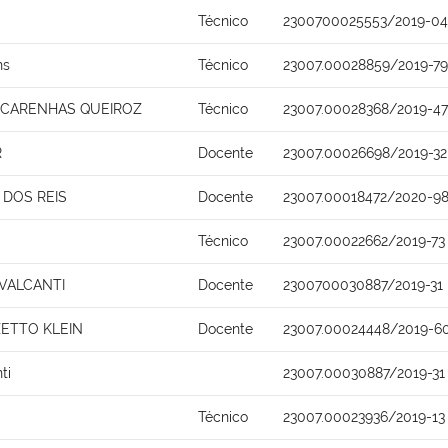
Técnico
2300700025553/2019-04
ns
Técnico
23007.00028859/2019-79
SCARENHAS QUEIROZ
Técnico
23007.00028368/2019-47
R
Docente
23007.00026698/2019-32
DOS REIS
Docente
23007.00018472/2020-9
Técnico
23007.00022662/2019-73
AVALCANTI
Docente
2300700030887/2019-31
ZETTO KLEIN
Docente
23007.00024448/2019-6
ti
23007.00030887/2019-31
Técnico
23007.00023936/2019-13