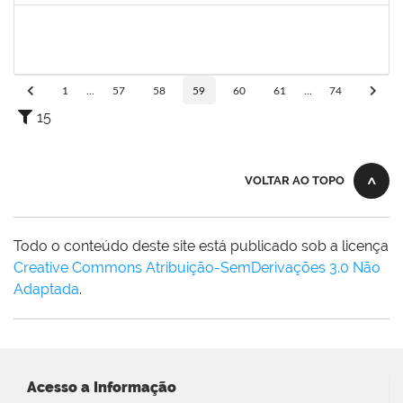
1759259
Fabiana de Jesus Cerqueira
Técnico
23007.00018040/2019-28
02/01/2020
01/04/2020
Concluído
1
...
57
58
59
60
61
...
74
15
VOLTAR AO TOPO
Todo o conteúdo deste site está publicado sob a licença
Creative Commons Atribuição-SemDerivações 3.0 Não
Adaptada
.
Acesso a Informação