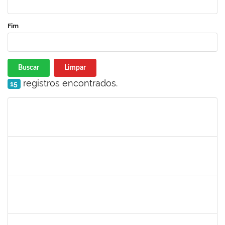
Fim
Buscar
Limpar
registros encontrados.
15
Matrícula
Nome
Cargo
Processo
Início
Fim
Status
1838450
Jamile Milza de Jesus Pereira
Técnico
23007.00023812/2019-63
23/01/2020
21/02/2020
Concluído
1996431
Rosângela Santos Lima
Técnico
23007.00023830/2019-62
23/01/2020
21/02/2020
Concluído