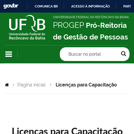
COMUNICA BR
ACESSO À INFORMAÇÃO
PARTI
IR
UNIVERSIDADE FEDERAL DO RECÔNCAVO DA BAHIA
PROGEP
Pró-Reitoria
PARA
O
de Gestão de Pessoas
CONTEÚDO
Buscar no portal
Página inicial
Licenças para Capacitação
Licenças para Capacitação