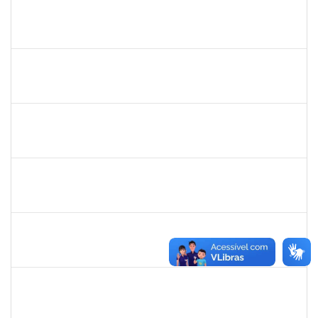
1885108
Ronaldo Carvalho da Silva
Técnico
23007.00021700/2019-51
06/01/2020
05/03/2020
Concluído
2016445
Alexsandro Gomes dos Santos
Técnico
23007.00025098/2019-67
06/01/2020
04/02/2020
Concluído
1753095
Leonardo da Silva Sampaio
Técnico
23007.00024744/2019-22
03/01/2020
02/02/2020
Concluído
1517602
Fabiana Lopes de Paula
Docente
23007.00015126/2019-39
02/01/2020
01/04/2020
Concluído
1878586
Ciro Ribeiro Filadelfo
Técnico
23007.00021795/2019-78
02/01/2020
31/01/2020
Concluído
1058037
Luisa Maria Conceicao Silva
Técnico
23007.00021485/2019-36
02/01/2020
01/04/2020
Concluído