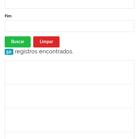
Fim
Buscar
Limpar
registros encontrados.
50
Matrícula
Nome
Cargo
Processo
Início
Fim
Status
1610709
Acma de Lima Cunha
Técnico
23007.00025543/2019-80
20/01/2020
18/02/2020
Concluído
1616198
Nadja Antonia Coelho dos Santos
Técnico
23007.00019147/2019-15
13/01/2020
11/04/2020
Concluído