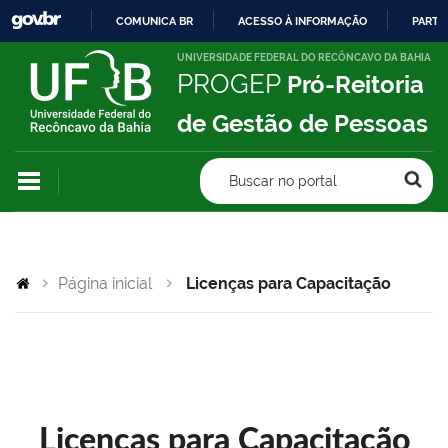
COMUNICA BR
ACESSO À INFORMAÇÃO
PARTI
IR
UNIVERSIDADE FEDERAL DO RECÔNCAVO DA BAHIA
PROGEP
Pró-Reitoria
PARA
O
de Gestão de Pessoas
CONTEÚDO
Buscar no portal
Página inicial
Licenças para Capacitação
Licenças para Capacitação