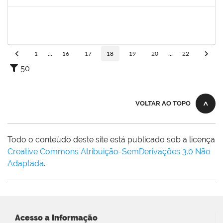
Concluído
1574089
Jose Raimundo Paim de Almeida
Técnico
23007.00016636/2019-09
01/10/2019
30/12/2019
Concluído
1
...
16
17
18
19
20
...
22
50
VOLTAR AO TOPO
Todo o conteúdo deste site está publicado sob a licença
Creative Commons Atribuição-SemDerivações 3.0 Não
Adaptada
.
Acesso a Informação