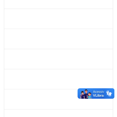
23007.00021390/2019-79
05/12/2019
03/01/2020
Concluído
1755063
Juliana das Neves Santos
Técnico
23007.00023896/2019-26
03/12/2019
02/02/2020
Concluído
1753684
Messias Ribeiro Peixoto
Técnico
23007.0005670/2019-47
02/12/2019
29/02/2020
Concluído
1735813
Marcel Teles de Oliveira Pedreira
Técnico
23007.00015326/2019-71
02/12/2019
01/03/2020
Concluído
1871195
Verônica Ribeiro Viana
Técnico
23007.00022113/2019-95
02/12/2019
31/12/2019
Concluído
1887545
Carolina Yamamoto Santos Martins
Docente
23007.00022218/2019-33
02/12/2019
01/02/2020
Concluído
1477484