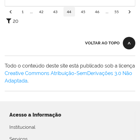
15/03/2020
Concluído
1
...
42
43
44
45
46
...
55
20
VOLTAR AO TOPO
Todo o conteúdo deste site está publicado sob a licença
Creative Commons Atribuição-SemDerivações 3.0 Não
Adaptada
.
Acesso a Informação
Institucional
Serviços