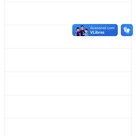
1874527
Roque Antonio Menezes Santos
Técnico
23007.00022415/2019-49
02/01/2020
29/02/2020
Concluído
2143212
CHARLESSON DOS SANTOS RIBEIRO LOPES
Técnico
23007.00028929/2019-32
26/12/2019
23/01/2020
Concluído
1754290
Rejane Barbosa Cardoso Passos
Técnico
23007.00022393/2019-61
20/12/2019
19/03/2020
Concluído
1730995
Danuza dos Santos Chaves
Técnico
23007.00021435/2019-28
16/12/2019
14/03/2020
Concluído
1673759
Safira Guimarães Nogueira
Técnico
23007.00022465/2019-57
16/12/2019
04/01/2020
Concluído
1753216
Acidailza Fernandes Mascarenhas
Técnico
23007.00024428/2019-18
16/12/2019