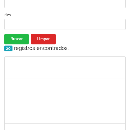
Fim
Buscar
Limpar
registros encontrados.
20
Matrícula
Nome
Cargo
Processo
Início
Fim
Status
1690372
Leandro Moura da Silva Bom Conselho
Técnico
23007.00017099/2019-21
06/01/2020
05/04/2020
Concluído
1984868
Edson Conceição Silva
Técnico
23007.00024122/2019-35
06/01/2020
04/02/2020
Concluído