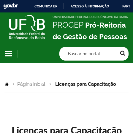
COMUNICA BR
ACESSO À INFORMAÇÃO
PARTI
IR
UNIVERSIDADE FEDERAL DO RECÔNCAVO DA BAHIA
PROGEP
Pró-Reitoria
PARA
O
de Gestão de Pessoas
CONTEÚDO
Buscar no portal
Página inicial
Licenças para Capacitação
Licenças para Capacitação