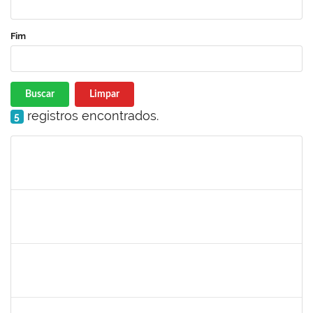
Fim
Buscar
Limpar
registros encontrados.
5
Matrícula
Nome
Cargo
Processo
Início
Fim
Status
1755265
Karina de Sousa Silva
Técnico
23007.00010003/2019-38
04/11/2019
18/12/2019
Concluído
1753043
Marcus Pimentel Oliveira
Técnico
23007.00020120/2019-31
04/11/2019
04/12/2019
Concluído