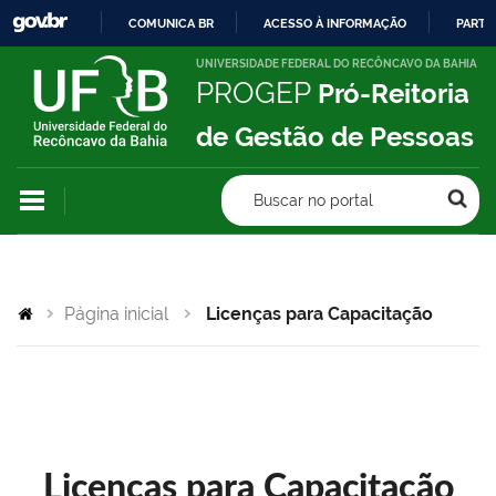
COMUNICA BR
ACESSO À INFORMAÇÃO
PARTI
IR
UNIVERSIDADE FEDERAL DO RECÔNCAVO DA BAHIA
PROGEP
Pró-Reitoria
PARA
O
de Gestão de Pessoas
CONTEÚDO
Buscar no portal
Página inicial
Licenças para Capacitação
Licenças para Capacitação