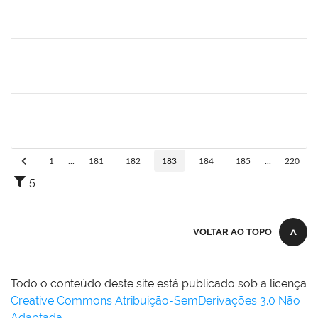
1751386
Daniel Fadigas Moreno
Técnico
23007.00017788/2019-42
04/11/2019
04/12/2019
Concluído
1752889
Virgilio Justiniano dos Santos Filho
Técnico
23007.00020149/2019-24
04/11/2019
03/12/2019
Concluído
1838442
Vitória Caroline da Silva Porto
Técnico
23007.00012678/2019-78
29/10/2019
17/12/2019
Concluído
1
...
181
182
183
184
185
...
220
5
VOLTAR AO TOPO
Todo o conteúdo deste site está publicado sob a licença
Creative Commons Atribuição-SemDerivações 3.0 Não
Adaptada
.