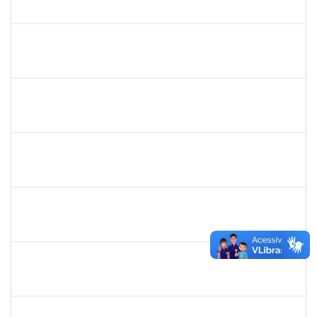
23007.00018195/2018-17
02/09/2019
01/12/2019
Concluído
2025542
Naiana de Carvalho guimarães
Técnico
23007.0007300/2019-75
02/09/2019
31/10/2019
Concluído
1755638
Lorena Araújo Hirsch
Técnico
23007.0009956/2019-46
02/09/2019
01/10/2019
Concluído
1760100
Carlane Costa Feitosa
Técnico
23007.00005477/2019-20
02/09/2019
01/10/2019
Concluído
1847336
Jamile Machado da França Saturnino
Técnico
23007.00012163/2019-15
02/09/2019
01/12/2019
Concluído
2877301
Maria Aparecida Pereira da Silva
Técnico
23007.00013869/2019-28
02/09/2019
01/12/2019
Concluído
1730945