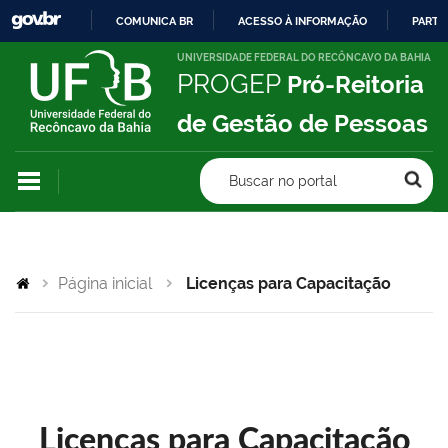
COMUNICA BR
ACESSO À INFORMAÇÃO
PARTI
IR
UNIVERSIDADE FEDERAL DO RECÔNCAVO DA BAHIA
PROGEP
Pró-Reitoria
PARA
O
de Gestão de Pessoas
CONTEÚDO
Buscar no portal
Página inicial
Licenças para Capacitação
Licenças para Capacitação