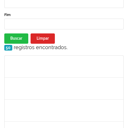
Fim
Buscar
Limpar
registros encontrados.
50
Matrícula
Nome
Cargo
Processo
Início
Fim
Status
1755265
Karina de Sousa Silva
Técnico
23007.00010003/2019-38
04/11/2019
18/12/2019
Concluído
1753043
Marcus Pimentel Oliveira
Técnico
23007.00020120/2019-31
04/11/2019
04/12/2019
Concluído