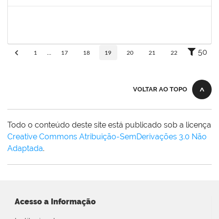
Concluído
1758665
Tcherrison Diniz Alves
Técnico
23007.00007142/2019-73
05/08/2019
02/11/2019
Concluído
50
1
...
17
18
19
20
21
22
VOLTAR AO TOPO
Todo o conteúdo deste site está publicado sob a licença
Creative Commons Atribuição-SemDerivações 3.0 Não
Adaptada
.
Acesso a Informação