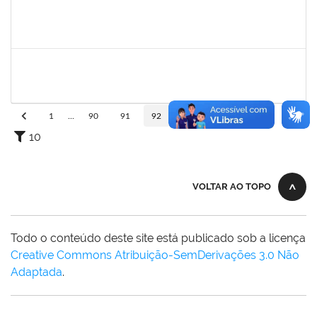
1978502
Fábio Andrade Gomes
Técnico
23007.00014365/2019-22
23/09/2019
21/12/2019
Concluído
2072268
Jânia Betânia alves da Silva
Docente
23007.00013023/2019-75
20/09/2019
19/12/2019
Concluído
1
...
90
91
92
93
94
...
110
10
VOLTAR AO TOPO
Todo o conteúdo deste site está publicado sob a licença
Creative Commons Atribuição-SemDerivações 3.0 Não
Adaptada
.