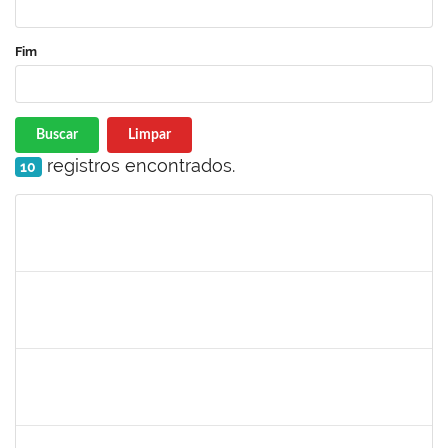
Fim
Buscar
Limpar
registros encontrados.
10
Matrícula
Nome
Cargo
Processo
Início
Fim
Status
1367883
Margarete Costa Helioterio
Docente
23007.00012552/2019-85
29/10/2019
28/01/2020
Concluído
1753167
João Paulo dos Santos Alves
Técnico
23007.00022198/2019-88
28/10/2019
25/01/2020
Concluído