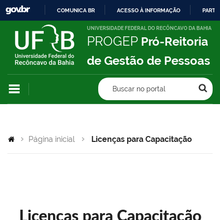
COMUNICA BR
ACESSO À INFORMAÇÃO
PARTI
IR
UNIVERSIDADE FEDERAL DO RECÔNCAVO DA BAHIA
PROGEP
Pró-Reitoria
PARA
O
de Gestão de Pessoas
CONTEÚDO
Buscar no portal
Página inicial
Licenças para Capacitação
Licenças para Capacitação