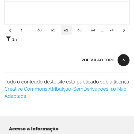
1733433
Luana Souza Silveira
Técnico
23007.00020086/2019-76
09/09/2019
09/10/2019
Concluído
1
...
60
61
62
63
64
...
74
15
VOLTAR AO TOPO
Todo o conteúdo deste site está publicado sob a licença
Creative Commons Atribuição-SemDerivações 3.0 Não
Adaptada
.
Acesso a Informação