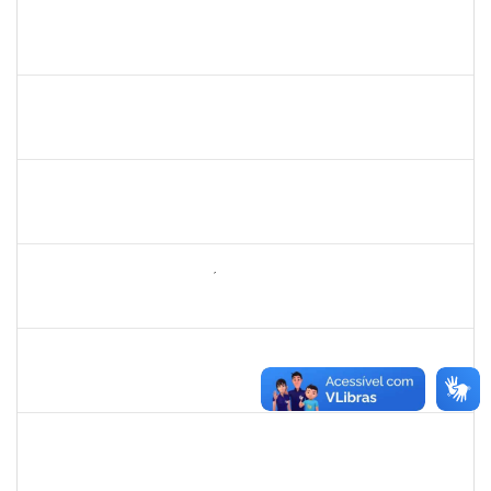
1978502
Fábio Andrade Gomes
Técnico
23007.00014365/2019-22
23/09/2019
21/12/2019
Concluído
2072268
Jânia Betânia alves da Silva
Docente
23007.00013023/2019-75
20/09/2019
19/12/2019
Concluído
1752965
Danilo Maia de Santana
Técnico
23007.00019971/2019-77
16/09/2019
16/10/2019
Concluído
1742199
Heleni Duarte Dantas de Ávila
Docente
23007.00016198/2019-98
16/09/2019
15/12/2019
Concluído
1837765
Tatiane Dantas Silva
Técnico
23007.00017326/2019-03
12/09/2019
11/10/2019
Concluído
1858047
Saint Clair de Castro Batista
Técnico
23007.00019480/2019-45
10/09/2019
09/12/2019
Concluído