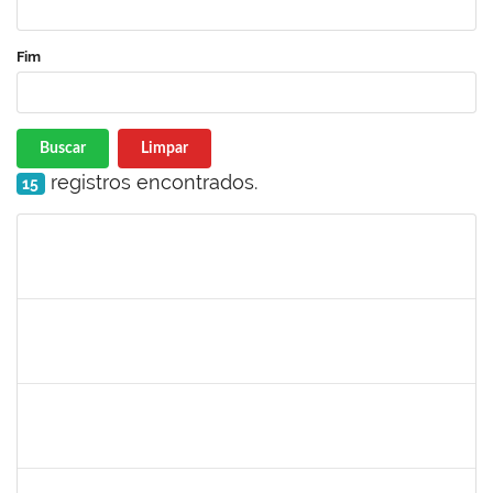
Fim
Buscar
Limpar
registros encontrados.
15
Matrícula
Nome
Cargo
Processo
Início
Fim
Status
1367883
Margarete Costa Helioterio
Docente
23007.00012552/2019-85
29/10/2019
28/01/2020
Concluído
1753167
João Paulo dos Santos Alves
Técnico
23007.00022198/2019-88
28/10/2019
25/01/2020
Concluído