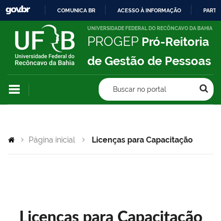
COMUNICA BR
ACESSO À INFORMAÇÃO
PARTI
IR
UNIVERSIDADE FEDERAL DO RECÔNCAVO DA BAHIA
PROGEP
Pró-Reitoria
PARA
O
de Gestão de Pessoas
CONTEÚDO
Buscar no portal
Página inicial
Licenças para Capacitação
Licenças para Capacitação