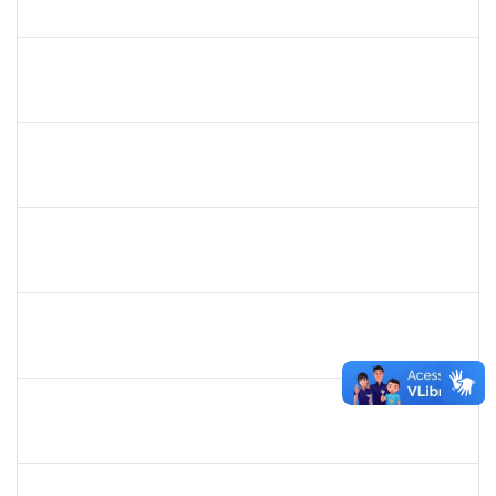
23007.00013995/2019-21
04/08/2019
02/09/2019
Concluído
1718454
Regina Marques de Souza
Docente
23007.00015809/2019-28
04/08/2019
02/11/2019
Concluído
1839635
Tais Cordeiro Campos
Técnico
23007.00015686/2019-51
02/08/2019
01/11/2019
Concluído
1745521
Jesus Manuel Delgado
Docente
23007.00012419/2019-87
01/08/2019
31/10/2019
Concluído
1754452
Ana Claudia dos Reis Atche
Técnico
23007.00009853/2019-14
01/08/2019
31/10/2019
Concluído
1757910
Adriana Monteiro Carvalho Hupsel
Técnico
23007.00011817/2019-45
01/08/2019
29/09/2019
Concluído
1838429