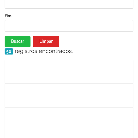
Fim
Buscar
Limpar
registros encontrados.
50
Matrícula
Nome
Cargo
Processo
Início
Fim
Status
2025542
Naiana de Carvalho guimarães
Técnico
23007.0007300/2019-75
02/09/2019
31/10/2019
Concluído
1755638
Lorena Araújo Hirsch
Técnico
23007.0009956/2019-46
02/09/2019
01/10/2019
Concluído