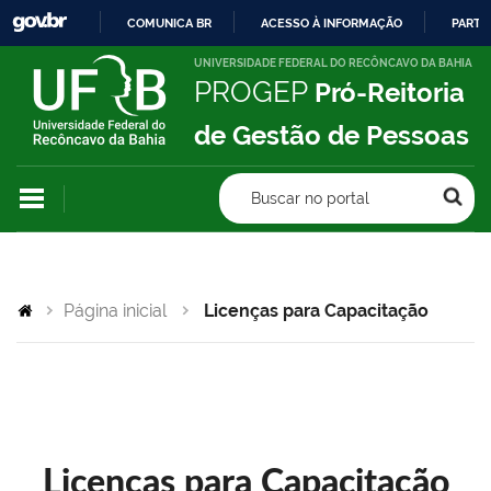
COMUNICA BR
ACESSO À INFORMAÇÃO
PARTI
IR
UNIVERSIDADE FEDERAL DO RECÔNCAVO DA BAHIA
PROGEP
Pró-Reitoria
PARA
O
de Gestão de Pessoas
CONTEÚDO
Buscar no portal
Página inicial
Licenças para Capacitação
Licenças para Capacitação