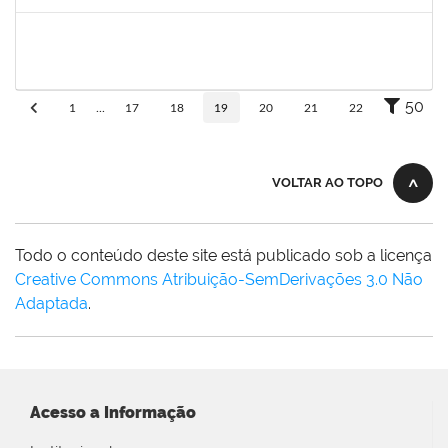
Concluído
2130358
Ana Paula Inácio Diório
Docente
23007.00014841/2019-71
11/07/2019
10/08/2019
Concluído
50
1
...
17
18
19
20
21
22
VOLTAR AO TOPO
Todo o conteúdo deste site está publicado sob a licença
Creative Commons Atribuição-SemDerivações 3.0 Não
Adaptada
.
Acesso a Informação